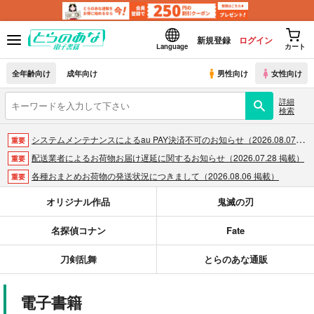
新規登録
ログイン
Language
カート
全年齢向け
成年向け
男性向け
女性向け
詳細
検索
システムメンテナンスによるau PAY決済不可のお知らせ（2026.08.07 掲載）
重要
配送業者によるお荷物お届け遅延に関するお知らせ（2026.07.28 掲載）
重要
各種おまとめお荷物の発送状況につきまして（2026.08.06 掲載）
重要
【2026/5/7より】再販投票システム・アップデートのお知らせ（2026.05.07 掲載）
重要
オリジナル作品
鬼滅の刃
【2026/4/1より】とらのあなプレミアム、新支払い方法＆新プラン導入のお知らせ（2026.03.09 掲載）
重要
名探偵コナン
Fate
おまとめサイクル「定期便(月2)」一般会員様の利用再開のお知らせ（2026.02.05 掲載）
重要
「とらのあな×駿河屋日本橋乙女同人誌館」通販店頭受取サービス開始のお知らせ（2026.01.05 更新｜2025.12.30 掲載）
重要
刀剣乱舞
とらのあな通販
【2025/12/1より】「通販ポイント⇒とらコイン変換キャンペーン」終了のお知らせ（2025.11.21 掲載）
重要
個人情報保護方針の改定について（2025.09.19 更新｜2025.08.01 掲載）
重要
電子書籍
ポイント付与・管理体制改定のお知らせ（2024.11.20 掲載）
重要