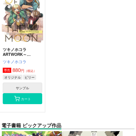
ツキノホコラ
ARTWORK～
2023Summer
ツキノホコラ
880
円
専売
（税込）
オリジナル
ビリー
サンプル
カート
電子書籍 ピックアップ作品