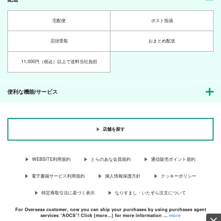
宅配便
ポスト投函
店頭受取
おまとめ配送
11,000円（税込）以上で送料当社負担
便利な機能/サービス
店舗を探す
WEBSITE利用規約
とらのあな会員規約
通信販売ポイント規約
電子書籍サービス利用規約
個人情報保護方針
クッキーポリシー
特定商取引法に基づく表示
なりすまし・いたずら注文について
For Overseas customer, now you can ship your purchases by using purchases agent
services “AOCS”! Click {more…} for more information …
more