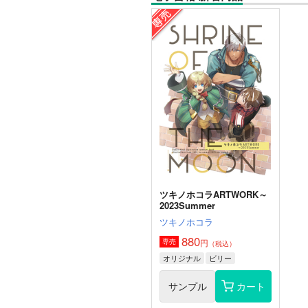
ツキノホコラARTWORK～
2023Summer
ツキノホコラ
880
円
専売
（税込）
オリジナル
ビリー
サンプル
カート