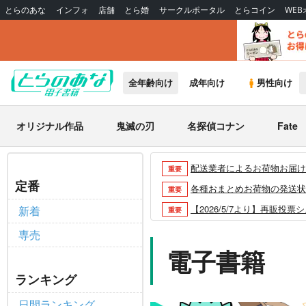
とらのあな
インフォ
店舗
とら婚
サークルポータル
とらコイン
WE
全年齢向け
成年向け
男性向け
オリジナル作品
鬼滅の刃
名探偵コナン
Fate
配送業者によるお荷物お届け遅延
重要
定番
各種おまとめお荷物の発送状況に
重要
【2026/5/7より】再販投票
新着
重要
【2026/4/1より】とらの
重要
専売
おまとめサイクル「定期便(月2
電子書籍
重要
「とらのあな×駿河屋日本橋乙女
重要
ランキング
【2025/12/1より】「通
重要
日間ランキング