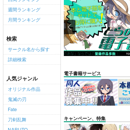
個人情報保護方針の改定について（2
重要
週間ランキング
ポイント付与・管理体制改定のお
重要
月間ランキング
全てのお知らせを見る
検索
サークル名から探す
詳細検索
電子書籍サービス
人気ジャンル
オリジナル作品
鬼滅の刃
Fate
キャンペーン、特集
刀剣乱舞
NARUTO