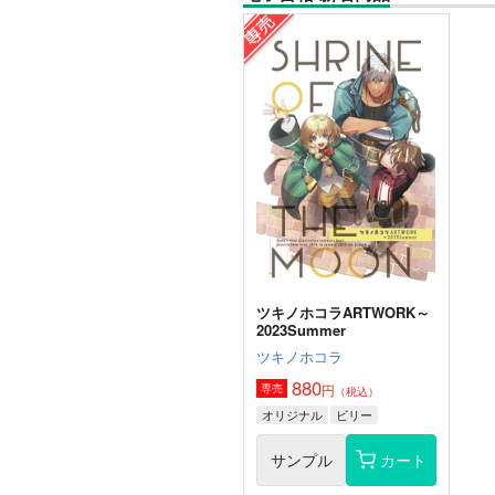
ツキノホコラARTWORK～
2023Summer
ツキノホコラ
880
円
専売
（税込）
オリジナル
ビリー
サンプル
カート