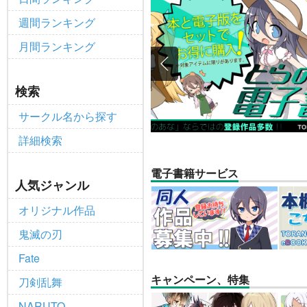
【2025/12/1より】「通
重要
週間ランキング
個人情報保護方針の改定について（2
重要
月間ランキング
ポイント付与・管理体制改定のお
重要
全てのお知らせを見る
検索
サークル名から探す
詳細検索
電子書籍サービス
人気ジャンル
オリジナル作品
鬼滅の刃
Fate
キャンペーン、特集
刀剣乱舞
NARUTO