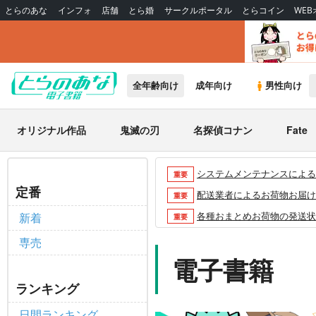
とらのあな
インフォ
店舗
とら婚
サークルポータル
とらコイン
WE
全年齢向け
成年向け
男性向け
オリジナル作品
鬼滅の刃
名探偵コナン
Fate
システムメンテナンスによるau 
重要
定番
配送業者によるお荷物お届け遅延
重要
各種おまとめお荷物の発送状況に
新着
重要
【2026/5/7より】再販投票
重要
専売
【2026/4/1より】とらの
電子書籍
重要
おまとめサイクル「定期便(月2
重要
ランキング
「とらのあな×駿河屋日本橋乙女
重要
日間ランキング