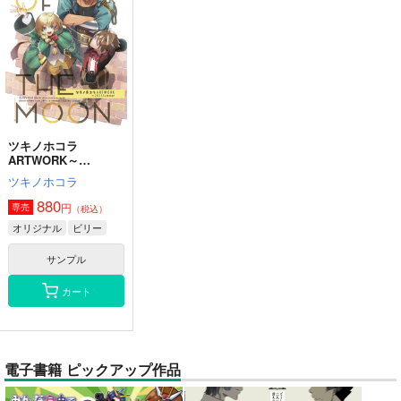
ツキノホコラ
ARTWORK～
2023Summer
ツキノホコラ
880
円
専売
（税込）
オリジナル
ビリー
サンプル
カート
電子書籍 ピックアップ作品