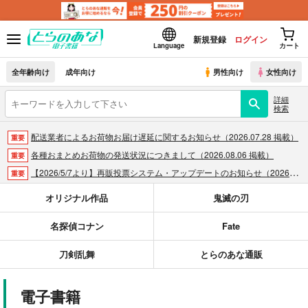
新規登録
ログイン
Language
カート
全年齢向け
成年向け
男性向け
女性向け
詳細
検索
配送業者によるお荷物お届け遅延に関するお知らせ（2026.07.28 掲載）
重要
各種おまとめお荷物の発送状況につきまして（2026.08.06 掲載）
重要
【2026/5/7より】再販投票システム・アップデートのお知らせ（2026.05.07 掲載）
重要
【2026/4/1より】とらのあなプレミアム、新支払い方法＆新プラン導入のお知らせ（2026.03.09 掲載）
重要
オリジナル作品
鬼滅の刃
おまとめサイクル「定期便(月2)」一般会員様の利用再開のお知らせ（2026.02.05 掲載）
重要
名探偵コナン
Fate
「とらのあな×駿河屋日本橋乙女同人誌館」通販店頭受取サービス開始のお知らせ（2026.01.05 更新｜2025.12.30 掲載）
重要
【2025/12/1より】「通販ポイント⇒とらコイン変換キャンペーン」終了のお知らせ（2025.11.21 掲載）
重要
刀剣乱舞
とらのあな通販
個人情報保護方針の改定について（2025.09.19 更新｜2025.08.01 掲載）
重要
ポイント付与・管理体制改定のお知らせ（2024.11.20 掲載）
重要
電子書籍
全てのお知らせを見る