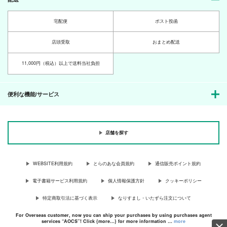
宅配便
ポスト投函
店頭受取
おまとめ配送
11,000円（税込）以上で送料当社負担
便利な機能/サービス
店舗を探す
WEBSITE利用規約
とらのあな会員規約
通信販売ポイント規約
電子書籍サービス利用規約
個人情報保護方針
クッキーポリシー
特定商取引法に基づく表示
なりすまし・いたずら注文について
For Overseas customer, now you can ship your purchases by using purchases agent
services “AOCS”! Click {more…} for more information …
more