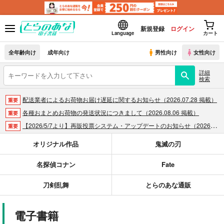
新規登録
ログイン
Language
カート
全年齢向け
成年向け
男性向け
女性向け
詳細
検索
配送業者によるお荷物お届け遅延に関するお知らせ（2026.07.28 掲載）
重要
各種おまとめお荷物の発送状況につきまして（2026.08.06 掲載）
重要
【2026/5/7より】再販投票システム・アップデートのお知らせ（2026.05.07 掲載）
重要
【2026/4/1より】とらのあなプレミアム、新支払い方法＆新プラン導入のお知らせ（2026.03.09 掲載）
重要
オリジナル作品
鬼滅の刃
おまとめサイクル「定期便(月2)」一般会員様の利用再開のお知らせ（2026.02.05 掲載）
重要
名探偵コナン
Fate
「とらのあな×駿河屋日本橋乙女同人誌館」通販店頭受取サービス開始のお知らせ（2026.01.05 更新｜2025.12.30 掲載）
重要
【2025/12/1より】「通販ポイント⇒とらコイン変換キャンペーン」終了のお知らせ（2025.11.21 掲載）
重要
刀剣乱舞
とらのあな通販
個人情報保護方針の改定について（2025.09.19 更新｜2025.08.01 掲載）
重要
ポイント付与・管理体制改定のお知らせ（2024.11.20 掲載）
重要
電子書籍
全てのお知らせを見る