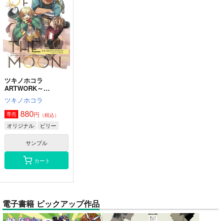
ツキノホコラ
ARTWORK～
2023Summer
ツキノホコラ
880
円
専売
（税込）
オリジナル
ビリー
サンプル
カート
電子書籍 ピックアップ作品