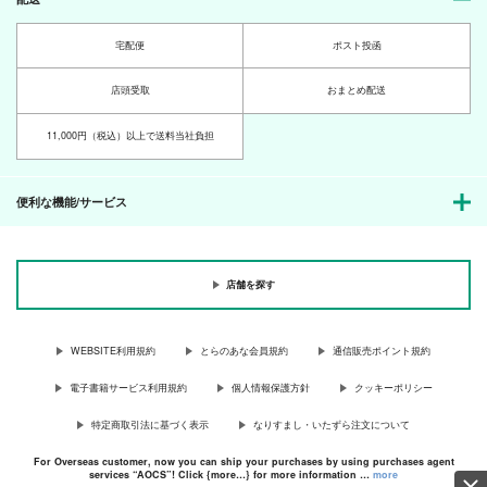
宅配便
ポスト投函
店頭受取
おまとめ配送
11,000円（税込）以上で送料当社負担
便利な機能/サービス
店舗を探す
WEBSITE利用規約
とらのあな会員規約
通信販売ポイント規約
電子書籍サービス利用規約
個人情報保護方針
クッキーポリシー
特定商取引法に基づく表示
なりすまし・いたずら注文について
For Overseas customer, now you can ship your purchases by using purchases agent
services “AOCS”! Click {more…} for more information …
more