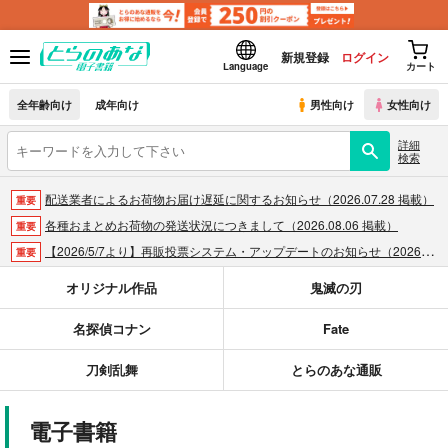
新規登録
ログイン
Language
カート
全年齢向け
成年向け
男性向け
女性向け
詳細
検索
配送業者によるお荷物お届け遅延に関するお知らせ（2026.07.28 掲載）
重要
各種おまとめお荷物の発送状況につきまして（2026.08.06 掲載）
重要
【2026/5/7より】再販投票システム・アップデートのお知らせ（2026.05.07 掲載）
重要
【2026/4/1より】とらのあなプレミアム、新支払い方法＆新プラン導入のお知らせ（2026.03.09 掲載）
重要
オリジナル作品
鬼滅の刃
おまとめサイクル「定期便(月2)」一般会員様の利用再開のお知らせ（2026.02.05 掲載）
重要
名探偵コナン
Fate
「とらのあな×駿河屋日本橋乙女同人誌館」通販店頭受取サービス開始のお知らせ（2026.01.05 更新｜2025.12.30 掲載）
重要
【2025/12/1より】「通販ポイント⇒とらコイン変換キャンペーン」終了のお知らせ（2025.11.21 掲載）
重要
刀剣乱舞
とらのあな通販
個人情報保護方針の改定について（2025.09.19 更新｜2025.08.01 掲載）
重要
ポイント付与・管理体制改定のお知らせ（2024.11.20 掲載）
重要
電子書籍
全てのお知らせを見る