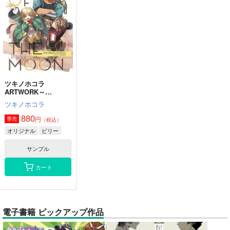
ツキノホコラ
ARTWORK～
2023Summer
ツキノホコラ
880
円
専売
（税込）
オリジナル
ビリー
サンプル
カート
電子書籍 ピックアップ作品