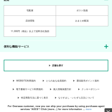
宅配便
ポスト投函
店頭受取
おまとめ配送
11,000円（税込）以上で送料当社負担
便利な機能/サービス
店舗を探す
WEBSITE利用規約
とらのあな会員規約
通信販売ポイント規約
電子書籍サービス利用規約
個人情報保護方針
クッキーポリシー
特定商取引法に基づく表示
なりすまし・いたずら注文について
For Overseas customer, now you can ship your purchases by using purchases agent
services “AOCS”! Click {more…} for more information …
more