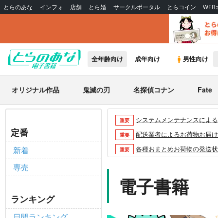
とらのあな
インフォ
店舗
とら婚
サークルポータル
とらコイン
WE
全年齢向け
成年向け
男性向け
オリジナル作品
鬼滅の刃
名探偵コナン
Fate
システムメンテナンスによるau 
重要
定番
配送業者によるお荷物お届け遅延
重要
各種おまとめお荷物の発送状況に
新着
重要
【2026/5/7より】再販投票
重要
専売
【2026/4/1より】とらの
電子書籍
重要
おまとめサイクル「定期便(月2
重要
ランキング
「とらのあな×駿河屋日本橋乙女
重要
日間ランキング