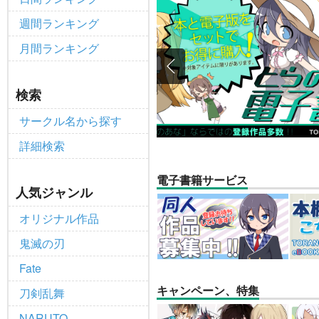
【2025/12/1より】「通
重要
週間ランキング
個人情報保護方針の改定について（2
重要
月間ランキング
ポイント付与・管理体制改定のお
重要
全てのお知らせを見る
検索
サークル名から探す
詳細検索
電子書籍サービス
人気ジャンル
オリジナル作品
鬼滅の刃
Fate
キャンペーン、特集
刀剣乱舞
NARUTO