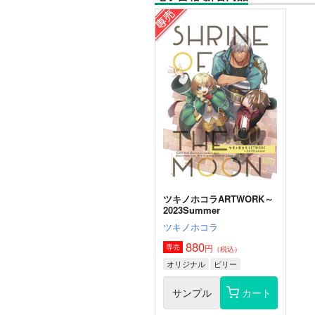
ツキノホコラARTWORK～
2023Summer
ツキノホコラ
880
円
専売
（税込）
オリジナル
ビリー
サンプル
カート