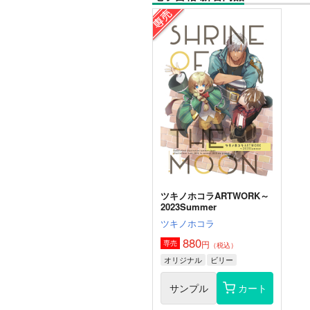
ツキノホコラARTWORK～
2023Summer
ツキノホコラ
880
円
専売
（税込）
オリジナル
ビリー
サンプル
カート