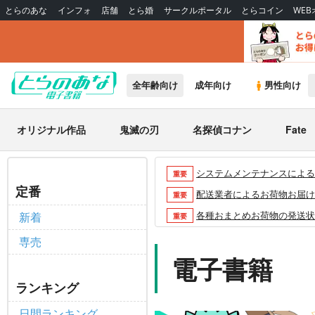
とらのあな
インフォ
店舗
とら婚
サークルポータル
とらコイン
WE
全年齢向け
成年向け
男性向け
オリジナル作品
鬼滅の刃
名探偵コナン
Fate
システムメンテナンスによるau 
重要
定番
配送業者によるお荷物お届け遅延
重要
各種おまとめお荷物の発送状況に
新着
重要
【2026/5/7より】再販投票
重要
専売
【2026/4/1より】とらの
電子書籍
重要
おまとめサイクル「定期便(月2
重要
ランキング
「とらのあな×駿河屋日本橋乙女
重要
日間ランキング