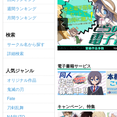
【2025/12/1より】「通
重要
週間ランキング
個人情報保護方針の改定について（2
重要
月間ランキング
ポイント付与・管理体制改定のお
重要
全てのお知らせを見る
検索
サークル名から探す
詳細検索
電子書籍サービス
人気ジャンル
オリジナル作品
鬼滅の刃
Fate
キャンペーン、特集
刀剣乱舞
NARUTO