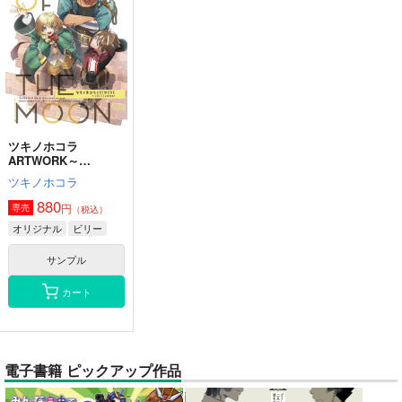
ツキノホコラ
ARTWORK～
2023Summer
ツキノホコラ
880
円
専売
（税込）
オリジナル
ビリー
サンプル
カート
電子書籍 ピックアップ作品