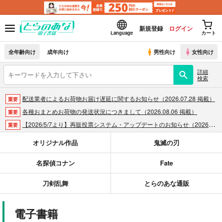
新規登録
ログイン
Language
カート
全年齢向け
成年向け
男性向け
女性向け
詳細
検索
配送業者によるお荷物お届け遅延に関するお知らせ（2026.07.28 掲載）
重要
各種おまとめお荷物の発送状況につきまして（2026.08.06 掲載）
重要
【2026/5/7より】再販投票システム・アップデートのお知らせ（2026.05.07 掲載）
重要
【2026/4/1より】とらのあなプレミアム、新支払い方法＆新プラン導入のお知らせ（2026.03.09 掲載）
重要
オリジナル作品
鬼滅の刃
おまとめサイクル「定期便(月2)」一般会員様の利用再開のお知らせ（2026.02.05 掲載）
重要
名探偵コナン
Fate
「とらのあな×駿河屋日本橋乙女同人誌館」通販店頭受取サービス開始のお知らせ（2026.01.05 更新｜2025.12.30 掲載）
重要
【2025/12/1より】「通販ポイント⇒とらコイン変換キャンペーン」終了のお知らせ（2025.11.21 掲載）
重要
刀剣乱舞
とらのあな通販
個人情報保護方針の改定について（2025.09.19 更新｜2025.08.01 掲載）
重要
ポイント付与・管理体制改定のお知らせ（2024.11.20 掲載）
重要
電子書籍
全てのお知らせを見る