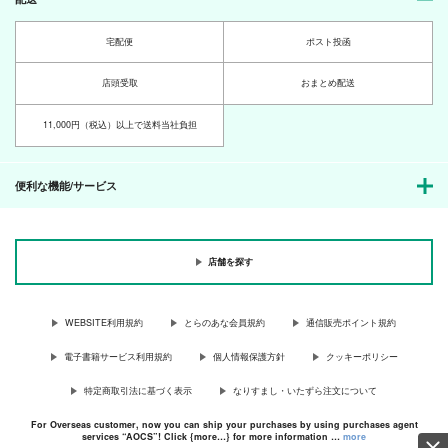
宅配便
ポスト投函
店頭受取
おまとめ配送
11,000円（税込）以上で送料当社負担
便利な機能/サービス
店舗を探す
WEBSITE利用規約
とらのあな会員規約
通信販売ポイント規約
電子書籍サービス利用規約
個人情報保護方針
クッキーポリシー
特定商取引法に基づく表示
なりすまし・いたずら注文について
For Overseas customer, now you can ship your purchases by using purchases agent
services “AOCS”! Click {more…} for more information …
more