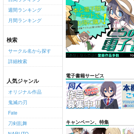
個人情報保護方針の改定について（2
重要
週間ランキング
ポイント付与・管理体制改定のお
重要
月間ランキング
全てのお知らせを見る
検索
サークル名から探す
詳細検索
電子書籍サービス
人気ジャンル
オリジナル作品
鬼滅の刃
Fate
キャンペーン、特集
刀剣乱舞
NARUTO