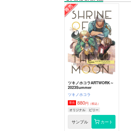
ツキノホコラARTWORK～
2023Summer
ツキノホコラ
880
円
専売
（税込）
オリジナル
ビリー
サンプル
カート