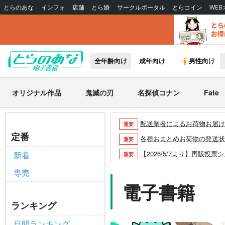
とらのあな
インフォ
店舗
とら婚
サークルポータル
とらコイン
WE
全年齢向け
成年向け
男性向け
オリジナル作品
鬼滅の刃
名探偵コナン
Fate
配送業者によるお荷物お届け遅延
重要
定番
各種おまとめお荷物の発送状況に
重要
【2026/5/7より】再販投票
新着
重要
【2026/4/1より】とらの
重要
専売
おまとめサイクル「定期便(月2
電子書籍
重要
「とらのあな×駿河屋日本橋乙女
重要
ランキング
【2025/12/1より】「通
重要
日間ランキング