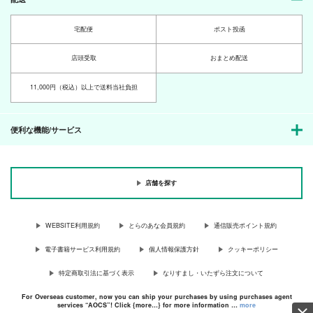
宅配便
ポスト投函
店頭受取
おまとめ配送
11,000円（税込）以上で送料当社負担
便利な機能/サービス
店舗を探す
WEBSITE利用規約
とらのあな会員規約
通信販売ポイント規約
電子書籍サービス利用規約
個人情報保護方針
クッキーポリシー
特定商取引法に基づく表示
なりすまし・いたずら注文について
For Overseas customer, now you can ship your purchases by using purchases agent
services “AOCS”! Click {more…} for more information …
more