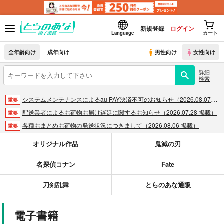
新規登録
ログイン
Language
カート
全年齢向け
成年向け
男性向け
女性向け
詳細
検索
システムメンテナンスによるau PAY決済不可のお知らせ（2026.08.07 掲載）
重要
配送業者によるお荷物お届け遅延に関するお知らせ（2026.07.28 掲載）
重要
各種おまとめお荷物の発送状況につきまして（2026.08.06 掲載）
重要
【2026/5/7より】再販投票システム・アップデートのお知らせ（2026.05.07 掲載）
重要
オリジナル作品
鬼滅の刃
【2026/4/1より】とらのあなプレミアム、新支払い方法＆新プラン導入のお知らせ（2026.03.09 掲載）
重要
名探偵コナン
Fate
おまとめサイクル「定期便(月2)」一般会員様の利用再開のお知らせ（2026.02.05 掲載）
重要
「とらのあな×駿河屋日本橋乙女同人誌館」通販店頭受取サービス開始のお知らせ（2026.01.05 更新｜2025.12.30 掲載）
重要
刀剣乱舞
とらのあな通販
【2025/12/1より】「通販ポイント⇒とらコイン変換キャンペーン」終了のお知らせ（2025.11.21 掲載）
重要
個人情報保護方針の改定について（2025.09.19 更新｜2025.08.01 掲載）
重要
電子書籍
ポイント付与・管理体制改定のお知らせ（2024.11.20 掲載）
重要