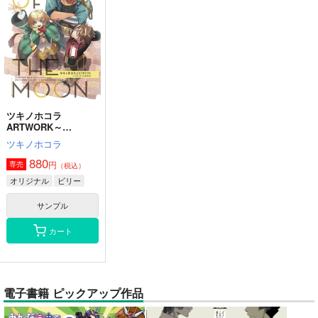
ツキノホコラ
ARTWORK～
2023Summer
ツキノホコラ
880
円
専売
（税込）
オリジナル
ビリー
サンプル
カート
電子書籍 ピックアップ作品