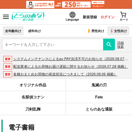
新規登録
ログイン
Language
カート
全年齢向け
成年向け
男性向け
女性向け
詳細
検索
システムメンテナンスによるau PAY決済不可のお知らせ（2026.08.07 掲載）
重要
配送業者によるお荷物お届け遅延に関するお知らせ（2026.07.28 掲載）
重要
各種おまとめお荷物の発送状況につきまして（2026.08.06 掲載）
重要
【2026/5/7より】再販投票システム・アップデートのお知らせ（2026.05.07 掲載）
重要
オリジナル作品
鬼滅の刃
【2026/4/1より】とらのあなプレミアム、新支払い方法＆新プラン導入のお知らせ（2026.03.09 掲載）
重要
名探偵コナン
Fate
おまとめサイクル「定期便(月2)」一般会員様の利用再開のお知らせ（2026.02.05 掲載）
重要
「とらのあな×駿河屋日本橋乙女同人誌館」通販店頭受取サービス開始のお知らせ（2026.01.05 更新｜2025.12.30 掲載）
重要
刀剣乱舞
とらのあな通販
【2025/12/1より】「通販ポイント⇒とらコイン変換キャンペーン」終了のお知らせ（2025.11.21 掲載）
重要
個人情報保護方針の改定について（2025.09.19 更新｜2025.08.01 掲載）
重要
電子書籍
ポイント付与・管理体制改定のお知らせ（2024.11.20 掲載）
重要