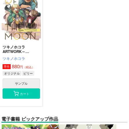
ツキノホコラ
ARTWORK～
2023Summer
ツキノホコラ
880
円
専売
（税込）
オリジナル
ビリー
サンプル
カート
電子書籍 ピックアップ作品