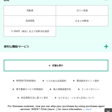
宅配便
ポスト投函
店頭受取
おまとめ配送
11,000円（税込）以上で送料当社負担
便利な機能/サービス
店舗を探す
WEBSITE利用規約
とらのあな会員規約
通信販売ポイント規約
電子書籍サービス利用規約
個人情報保護方針
クッキーポリシー
特定商取引法に基づく表示
なりすまし・いたずら注文について
For Overseas customer, now you can ship your purchases by using purchases agent
services “AOCS”! Click {more…} for more information …
more