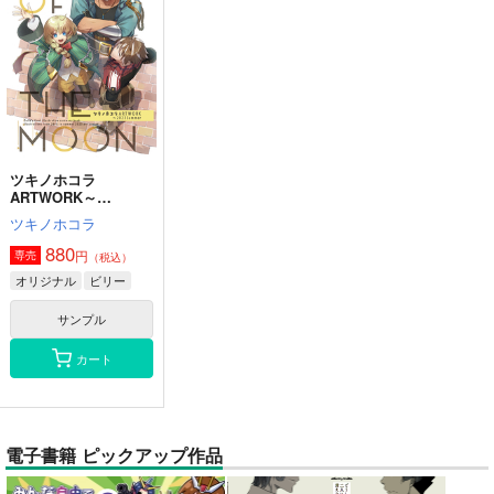
ツキノホコラ
ARTWORK～
2023Summer
ツキノホコラ
880
円
専売
（税込）
オリジナル
ビリー
サンプル
カート
電子書籍 ピックアップ作品