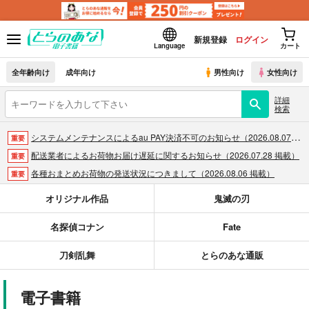
新規登録
ログイン
Language
カート
全年齢向け
成年向け
男性向け
女性向け
詳細
検索
システムメンテナンスによるau PAY決済不可のお知らせ（2026.08.07 掲載）
重要
配送業者によるお荷物お届け遅延に関するお知らせ（2026.07.28 掲載）
重要
各種おまとめお荷物の発送状況につきまして（2026.08.06 掲載）
重要
【2026/5/7より】再販投票システム・アップデートのお知らせ（2026.05.07 掲載）
重要
オリジナル作品
鬼滅の刃
【2026/4/1より】とらのあなプレミアム、新支払い方法＆新プラン導入のお知らせ（2026.03.09 掲載）
重要
名探偵コナン
Fate
おまとめサイクル「定期便(月2)」一般会員様の利用再開のお知らせ（2026.02.05 掲載）
重要
「とらのあな×駿河屋日本橋乙女同人誌館」通販店頭受取サービス開始のお知らせ（2026.01.05 更新｜2025.12.30 掲載）
重要
刀剣乱舞
とらのあな通販
【2025/12/1より】「通販ポイント⇒とらコイン変換キャンペーン」終了のお知らせ（2025.11.21 掲載）
重要
個人情報保護方針の改定について（2025.09.19 更新｜2025.08.01 掲載）
重要
電子書籍
ポイント付与・管理体制改定のお知らせ（2024.11.20 掲載）
重要