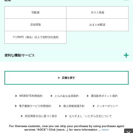
宅配便
ポスト投函
店頭受取
おまとめ配送
11,000円（税込）以上で送料当社負担
便利な機能/サービス
店舗を探す
WEBSITE利用規約
とらのあな会員規約
通信販売ポイント規約
電子書籍サービス利用規約
個人情報保護方針
クッキーポリシー
特定商取引法に基づく表示
なりすまし・いたずら注文について
For Overseas customer, now you can ship your purchases by using purchases agent
services “AOCS”! Click {more…} for more information …
more