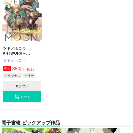
ツキノホコラ
ARTWORK～
2023Summer
ツキノホコラ
880
円
専売
（税込）
オリジナル
ビリー
サンプル
カート
電子書籍 ピックアップ作品