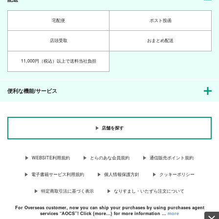
宅配便
ポスト投函
店頭受取
おまとめ配送
11,000円（税込）以上で送料当社負担
便利な機能/サービス
店舗を探す
WEBSITE利用規約
とらのあな会員規約
通信販売ポイント規約
電子書籍サービス利用規約
個人情報保護方針
クッキーポリシー
特定商取引法に基づく表示
なりすまし・いたずら注文について
For Overseas customer, now you can ship your purchases by using purchases agent
services “AOCS”! Click {more…} for more information …
more