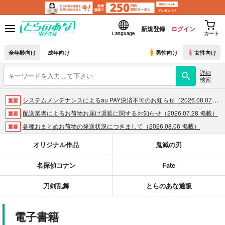
新規登録
ログイン
Language
カート
全年齢向け
成年向け
男性向け
女性向け
詳細
検索
システムメンテナンスによるau PAY決済不可のお知らせ（2026.08.07 掲載）
重要
配送業者によるお荷物お届け遅延に関するお知らせ（2026.07.28 掲載）
重要
各種おまとめお荷物の発送状況につきまして（2026.08.06 掲載）
重要
【2026/5/7より】再販投票システム・アップデートのお知らせ（2026.05.07 掲載）
重要
オリジナル作品
鬼滅の刃
【2026/4/1より】とらのあなプレミアム、新支払い方法＆新プラン導入のお知らせ（2026.03.09 掲載）
重要
名探偵コナン
Fate
おまとめサイクル「定期便(月2)」一般会員様の利用再開のお知らせ（2026.02.05 掲載）
重要
「とらのあな×駿河屋日本橋乙女同人誌館」通販店頭受取サービス開始のお知らせ（2026.01.05 更新｜2025.12.30 掲載）
重要
刀剣乱舞
とらのあな通販
【2025/12/1より】「通販ポイント⇒とらコイン変換キャンペーン」終了のお知らせ（2025.11.21 掲載）
重要
個人情報保護方針の改定について（2025.09.19 更新｜2025.08.01 掲載）
重要
電子書籍
ポイント付与・管理体制改定のお知らせ（2024.11.20 掲載）
重要