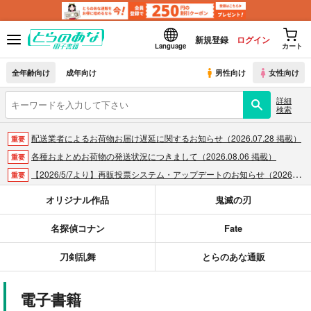
新規登録
ログイン
Language
カート
全年齢向け
成年向け
男性向け
女性向け
詳細
検索
配送業者によるお荷物お届け遅延に関するお知らせ（2026.07.28 掲載）
重要
各種おまとめお荷物の発送状況につきまして（2026.08.06 掲載）
重要
【2026/5/7より】再販投票システム・アップデートのお知らせ（2026.05.07 掲載）
重要
【2026/4/1より】とらのあなプレミアム、新支払い方法＆新プラン導入のお知らせ（2026.03.09 掲載）
重要
オリジナル作品
鬼滅の刃
おまとめサイクル「定期便(月2)」一般会員様の利用再開のお知らせ（2026.02.05 掲載）
重要
名探偵コナン
Fate
「とらのあな×駿河屋日本橋乙女同人誌館」通販店頭受取サービス開始のお知らせ（2026.01.05 更新｜2025.12.30 掲載）
重要
【2025/12/1より】「通販ポイント⇒とらコイン変換キャンペーン」終了のお知らせ（2025.11.21 掲載）
重要
刀剣乱舞
とらのあな通販
個人情報保護方針の改定について（2025.09.19 更新｜2025.08.01 掲載）
重要
ポイント付与・管理体制改定のお知らせ（2024.11.20 掲載）
重要
電子書籍
全てのお知らせを見る