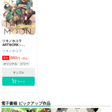
ツキノホコラ
ARTWORK～
2023Summer
ツキノホコラ
880
円
専売
（税込）
オリジナル
ビリー
サンプル
カート
電子書籍 ピックアップ作品