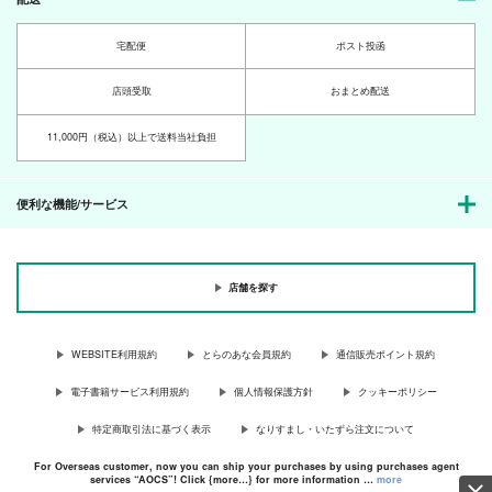
宅配便
ポスト投函
店頭受取
おまとめ配送
11,000円（税込）以上で送料当社負担
便利な機能/サービス
店舗を探す
WEBSITE利用規約
とらのあな会員規約
通信販売ポイント規約
電子書籍サービス利用規約
個人情報保護方針
クッキーポリシー
特定商取引法に基づく表示
なりすまし・いたずら注文について
For Overseas customer, now you can ship your purchases by using purchases agent
services “AOCS”! Click {more…} for more information …
more