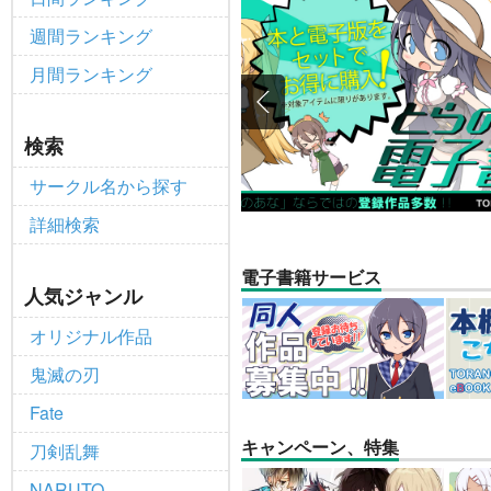
【2025/12/1より】「通
重要
週間ランキング
個人情報保護方針の改定について（2
重要
月間ランキング
ポイント付与・管理体制改定のお
重要
全てのお知らせを見る
検索
サークル名から探す
詳細検索
電子書籍サービス
人気ジャンル
オリジナル作品
鬼滅の刃
Fate
キャンペーン、特集
刀剣乱舞
NARUTO