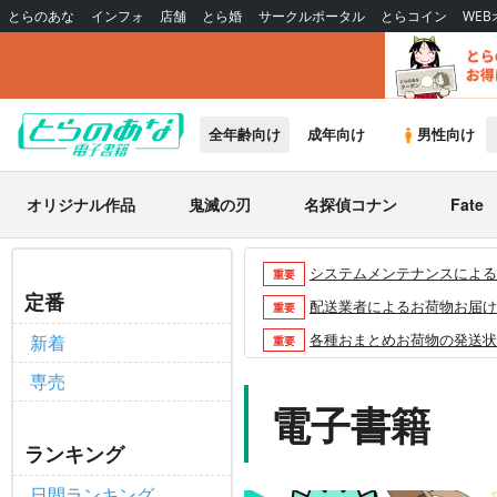
とらのあな
インフォ
店舗
とら婚
サークルポータル
とらコイン
WE
全年齢向け
成年向け
男性向け
オリジナル作品
鬼滅の刃
名探偵コナン
Fate
システムメンテナンスによるau 
重要
定番
配送業者によるお荷物お届け遅延
重要
各種おまとめお荷物の発送状況に
新着
重要
【2026/5/7より】再販投票
重要
専売
【2026/4/1より】とらの
電子書籍
重要
おまとめサイクル「定期便(月2
重要
ランキング
「とらのあな×駿河屋日本橋乙女
重要
日間ランキング