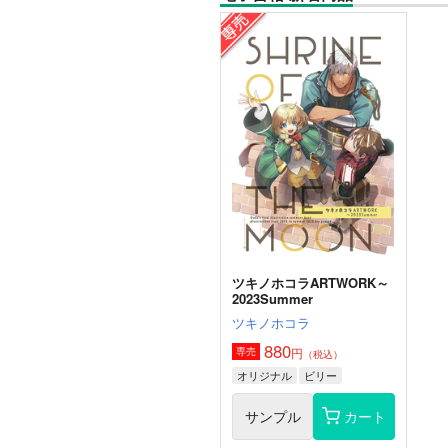
ツキノホコラARTWORK～
2023Summer
ツキノホコラ
880
円
専売
（税込）
オリジナル
ビリー
サンプル
カート