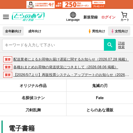
新規登録
ログイン
Language
カート
全年齢向け
成年向け
男性向け
女性向け
詳細
検索
配送業者によるお荷物お届け遅延に関するお知らせ（2026.07.28 掲載）
重要
各種おまとめお荷物の発送状況につきまして（2026.08.06 掲載）
重要
【2026/5/7より】再販投票システム・アップデートのお知らせ（2026.05.07 掲載）
重要
【2026/4/1より】とらのあなプレミアム、新支払い方法＆新プラン導入のお知らせ（2026.03.09 掲載）
重要
オリジナル作品
鬼滅の刃
おまとめサイクル「定期便(月2)」一般会員様の利用再開のお知らせ（2026.02.05 掲載）
重要
名探偵コナン
Fate
「とらのあな×駿河屋日本橋乙女同人誌館」通販店頭受取サービス開始のお知らせ（2026.01.05 更新｜2025.12.30 掲載）
重要
【2025/12/1より】「通販ポイント⇒とらコイン変換キャンペーン」終了のお知らせ（2025.11.21 掲載）
重要
刀剣乱舞
とらのあな通販
個人情報保護方針の改定について（2025.09.19 更新｜2025.08.01 掲載）
重要
ポイント付与・管理体制改定のお知らせ（2024.11.20 掲載）
重要
電子書籍
全てのお知らせを見る