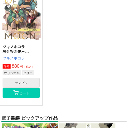
ツキノホコラ
ARTWORK～
2023Summer
ツキノホコラ
880
円
専売
（税込）
オリジナル
ビリー
サンプル
カート
電子書籍 ピックアップ作品