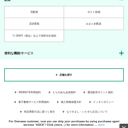
宅配便
ポスト投函
店頭受取
おまとめ配送
11,000円（税込）以上で送料当社負担
便利な機能/サービス
店舗を探す
WEBSITE利用規約
とらのあな会員規約
通信販売ポイント規約
電子書籍サービス利用規約
個人情報保護方針
クッキーポリシー
特定商取引法に基づく表示
なりすまし・いたずら注文について
For Overseas customer, now you can ship your purchases by using purchases agent
services “AOCS”! Click {more…} for more information …
more