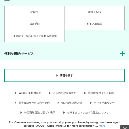
宅配便
ポスト投函
店頭受取
おまとめ配送
11,000円（税込）以上で送料当社負担
便利な機能/サービス
店舗を探す
WEBSITE利用規約
とらのあな会員規約
通信販売ポイント規約
電子書籍サービス利用規約
個人情報保護方針
クッキーポリシー
特定商取引法に基づく表示
なりすまし・いたずら注文について
For Overseas customer, now you can ship your purchases by using purchases agent
services “AOCS”! Click {more…} for more information …
more