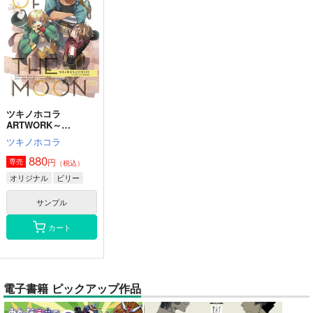
ツキノホコラ
ARTWORK～
2023Summer
ツキノホコラ
880
円
専売
（税込）
オリジナル
ビリー
サンプル
カート
電子書籍 ピックアップ作品