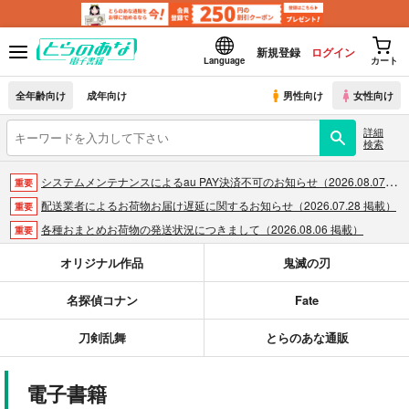
新規登録
ログイン
Language
カート
全年齢向け
成年向け
男性向け
女性向け
詳細
検索
システムメンテナンスによるau PAY決済不可のお知らせ（2026.08.07 掲載）
重要
配送業者によるお荷物お届け遅延に関するお知らせ（2026.07.28 掲載）
重要
各種おまとめお荷物の発送状況につきまして（2026.08.06 掲載）
重要
【2026/5/7より】再販投票システム・アップデートのお知らせ（2026.05.07 掲載）
重要
オリジナル作品
鬼滅の刃
【2026/4/1より】とらのあなプレミアム、新支払い方法＆新プラン導入のお知らせ（2026.03.09 掲載）
重要
名探偵コナン
Fate
おまとめサイクル「定期便(月2)」一般会員様の利用再開のお知らせ（2026.02.05 掲載）
重要
「とらのあな×駿河屋日本橋乙女同人誌館」通販店頭受取サービス開始のお知らせ（2026.01.05 更新｜2025.12.30 掲載）
重要
刀剣乱舞
とらのあな通販
【2025/12/1より】「通販ポイント⇒とらコイン変換キャンペーン」終了のお知らせ（2025.11.21 掲載）
重要
個人情報保護方針の改定について（2025.09.19 更新｜2025.08.01 掲載）
重要
電子書籍
ポイント付与・管理体制改定のお知らせ（2024.11.20 掲載）
重要