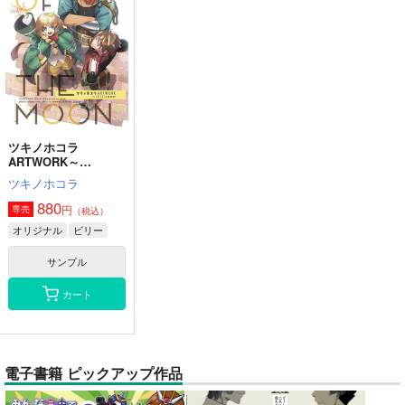
ツキノホコラ
ARTWORK～
2023Summer
ツキノホコラ
880
円
専売
（税込）
オリジナル
ビリー
サンプル
カート
電子書籍 ピックアップ作品