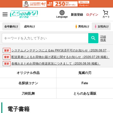
新規登録
ログイン
Language
カート
全年齢向け
成年向け
男性向け
女性向け
詳細
検索
システムメンテナンスによるau PAY決済不可のお知らせ（2026.08.07 掲載）
重要
配送業者によるお荷物お届け遅延に関するお知らせ（2026.07.28 掲載）
重要
各種おまとめお荷物の発送状況につきまして（2026.08.06 掲載）
重要
【2026/5/7より】再販投票システム・アップデートのお知らせ（2026.05.07 掲載）
重要
オリジナル作品
鬼滅の刃
【2026/4/1より】とらのあなプレミアム、新支払い方法＆新プラン導入のお知らせ（2026.03.09 掲載）
重要
名探偵コナン
Fate
おまとめサイクル「定期便(月2)」一般会員様の利用再開のお知らせ（2026.02.05 掲載）
重要
「とらのあな×駿河屋日本橋乙女同人誌館」通販店頭受取サービス開始のお知らせ（2026.01.05 更新｜2025.12.30 掲載）
重要
刀剣乱舞
とらのあな通販
【2025/12/1より】「通販ポイント⇒とらコイン変換キャンペーン」終了のお知らせ（2025.11.21 掲載）
重要
個人情報保護方針の改定について（2025.09.19 更新｜2025.08.01 掲載）
重要
電子書籍
ポイント付与・管理体制改定のお知らせ（2024.11.20 掲載）
重要