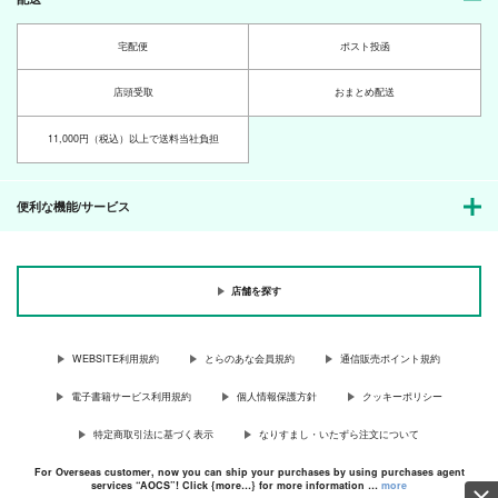
宅配便
ポスト投函
店頭受取
おまとめ配送
11,000円（税込）以上で送料当社負担
便利な機能/サービス
店舗を探す
WEBSITE利用規約
とらのあな会員規約
通信販売ポイント規約
電子書籍サービス利用規約
個人情報保護方針
クッキーポリシー
特定商取引法に基づく表示
なりすまし・いたずら注文について
For Overseas customer, now you can ship your purchases by using purchases agent
services “AOCS”! Click {more…} for more information …
more