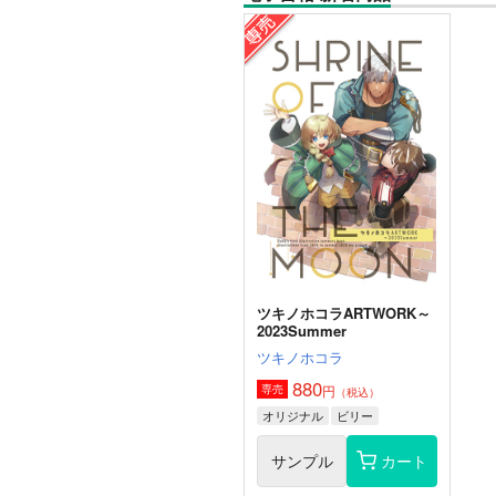
ツキノホコラARTWORK～
2023Summer
ツキノホコラ
880
円
専売
（税込）
オリジナル
ビリー
サンプル
カート