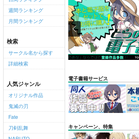
【2025/12/1より】「通
重要
週間ランキング
個人情報保護方針の改定について（2
重要
月間ランキング
ポイント付与・管理体制改定のお
重要
全てのお知らせを見る
検索
サークル名から探す
詳細検索
電子書籍サービス
人気ジャンル
オリジナル作品
鬼滅の刃
Fate
キャンペーン、特集
刀剣乱舞
NARUTO