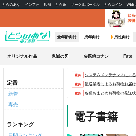
とらのあな
インフォ
店舗
とら婚
サークルポータル
とらコイン
WE
全年齢向け
成年向け
男性向け
オリジナル作品
鬼滅の刃
名探偵コナン
Fate
システムメンテナンスによるau 
重要
定番
配送業者によるお荷物お届け遅延
重要
各種おまとめお荷物の発送状況に
新着
重要
【2026/5/7より】再販投票
重要
専売
【2026/4/1より】とらの
電子書籍
重要
おまとめサイクル「定期便(月2
重要
ランキング
「とらのあな×駿河屋日本橋乙女
重要
日間ランキング