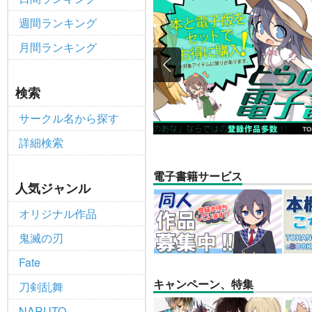
【2025/12/1より】「通
重要
週間ランキング
個人情報保護方針の改定について（2
重要
月間ランキング
ポイント付与・管理体制改定のお
重要
全てのお知らせを見る
検索
サークル名から探す
詳細検索
電子書籍サービス
人気ジャンル
オリジナル作品
鬼滅の刃
Fate
キャンペーン、特集
刀剣乱舞
NARUTO