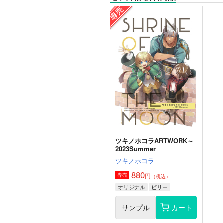
ツキノホコラARTWORK～
2023Summer
ツキノホコラ
880
円
専売
（税込）
オリジナル
ビリー
サンプル
カート