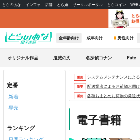
とらのあな
インフォ
店舗
とら婚
サークルポータル
とらコイン
WE
全年齢向け
成年向け
男性向け
オリジナル作品
鬼滅の刃
名探偵コナン
Fate
システムメンテナンスによるau 
重要
定番
配送業者によるお荷物お届け遅延
重要
各種おまとめお荷物の発送状況に
新着
重要
【2026/5/7より】再販投票
重要
専売
【2026/4/1より】とらの
電子書籍
重要
おまとめサイクル「定期便(月2
重要
ランキング
「とらのあな×駿河屋日本橋乙女
重要
日間ランキング