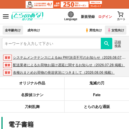
新規登録
ログイン
Language
カート
全年齢向け
成年向け
男性向け
女性向け
詳細
検索
システムメンテナンスによるau PAY決済不可のお知らせ（2026.08.07 掲載）
重要
配送業者によるお荷物お届け遅延に関するお知らせ（2026.07.28 掲載）
重要
各種おまとめお荷物の発送状況につきまして（2026.08.06 掲載）
重要
【2026/5/7より】再販投票システム・アップデートのお知らせ（2026.05.07 掲載）
重要
オリジナル作品
鬼滅の刃
【2026/4/1より】とらのあなプレミアム、新支払い方法＆新プラン導入のお知らせ（2026.03.09 掲載）
重要
名探偵コナン
Fate
おまとめサイクル「定期便(月2)」一般会員様の利用再開のお知らせ（2026.02.05 掲載）
重要
「とらのあな×駿河屋日本橋乙女同人誌館」通販店頭受取サービス開始のお知らせ（2026.01.05 更新｜2025.12.30 掲載）
重要
刀剣乱舞
とらのあな通販
【2025/12/1より】「通販ポイント⇒とらコイン変換キャンペーン」終了のお知らせ（2025.11.21 掲載）
重要
個人情報保護方針の改定について（2025.09.19 更新｜2025.08.01 掲載）
重要
電子書籍
ポイント付与・管理体制改定のお知らせ（2024.11.20 掲載）
重要