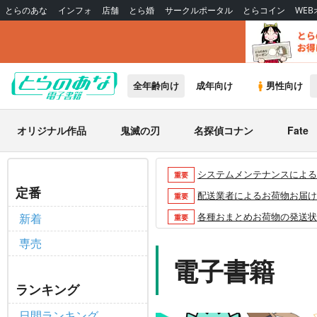
とらのあな
インフォ
店舗
とら婚
サークルポータル
とらコイン
WE
全年齢向け
成年向け
男性向け
オリジナル作品
鬼滅の刃
名探偵コナン
Fate
システムメンテナンスによるau 
重要
定番
配送業者によるお荷物お届け遅延
重要
各種おまとめお荷物の発送状況に
新着
重要
【2026/5/7より】再販投票
重要
専売
【2026/4/1より】とらの
電子書籍
重要
おまとめサイクル「定期便(月2
重要
ランキング
「とらのあな×駿河屋日本橋乙女
重要
日間ランキング