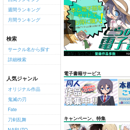
【2025/12/1より】「通
重要
週間ランキング
個人情報保護方針の改定について（2
重要
月間ランキング
ポイント付与・管理体制改定のお
重要
全てのお知らせを見る
検索
サークル名から探す
詳細検索
電子書籍サービス
人気ジャンル
オリジナル作品
鬼滅の刃
Fate
キャンペーン、特集
刀剣乱舞
NARUTO