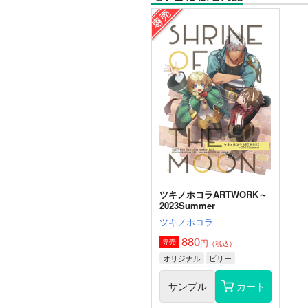
ツキノホコラARTWORK～
2023Summer
ツキノホコラ
880
円
専売
（税込）
オリジナル
ビリー
サンプル
カート