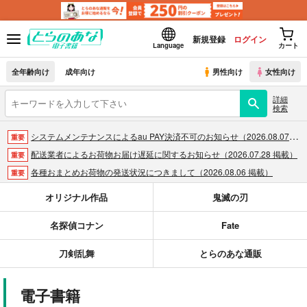
新規登録
ログイン
Language
カート
全年齢向け
成年向け
男性向け
女性向け
詳細
検索
システムメンテナンスによるau PAY決済不可のお知らせ（2026.08.07 掲載）
重要
配送業者によるお荷物お届け遅延に関するお知らせ（2026.07.28 掲載）
重要
各種おまとめお荷物の発送状況につきまして（2026.08.06 掲載）
重要
【2026/5/7より】再販投票システム・アップデートのお知らせ（2026.05.07 掲載）
重要
オリジナル作品
鬼滅の刃
【2026/4/1より】とらのあなプレミアム、新支払い方法＆新プラン導入のお知らせ（2026.03.09 掲載）
重要
名探偵コナン
Fate
おまとめサイクル「定期便(月2)」一般会員様の利用再開のお知らせ（2026.02.05 掲載）
重要
「とらのあな×駿河屋日本橋乙女同人誌館」通販店頭受取サービス開始のお知らせ（2026.01.05 更新｜2025.12.30 掲載）
重要
刀剣乱舞
とらのあな通販
【2025/12/1より】「通販ポイント⇒とらコイン変換キャンペーン」終了のお知らせ（2025.11.21 掲載）
重要
個人情報保護方針の改定について（2025.09.19 更新｜2025.08.01 掲載）
重要
電子書籍
ポイント付与・管理体制改定のお知らせ（2024.11.20 掲載）
重要