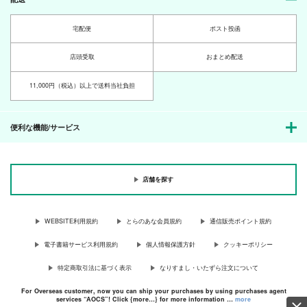
宅配便
ポスト投函
店頭受取
おまとめ配送
11,000円（税込）以上で送料当社負担
便利な機能/サービス
店舗を探す
WEBSITE利用規約
とらのあな会員規約
通信販売ポイント規約
電子書籍サービス利用規約
個人情報保護方針
クッキーポリシー
特定商取引法に基づく表示
なりすまし・いたずら注文について
For Overseas customer, now you can ship your purchases by using purchases agent
services “AOCS”! Click {more…} for more information …
more