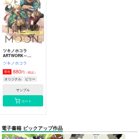
ツキノホコラ
ARTWORK～
2023Summer
ツキノホコラ
880
円
専売
（税込）
オリジナル
ビリー
サンプル
カート
電子書籍 ピックアップ作品