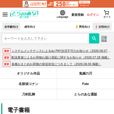
新規登録
ログイン
Language
カート
全年齢向け
成年向け
男性向け
女性向け
詳細
検索
システムメンテナンスによるau PAY決済不可のお知らせ（2026.08.07 掲載）
重要
配送業者によるお荷物お届け遅延に関するお知らせ（2026.07.28 掲載）
重要
各種おまとめお荷物の発送状況につきまして（2026.08.06 掲載）
重要
【2026/5/7より】再販投票システム・アップデートのお知らせ（2026.05.07 掲載）
重要
オリジナル作品
鬼滅の刃
【2026/4/1より】とらのあなプレミアム、新支払い方法＆新プラン導入のお知らせ（2026.03.09 掲載）
重要
名探偵コナン
Fate
おまとめサイクル「定期便(月2)」一般会員様の利用再開のお知らせ（2026.02.05 掲載）
重要
「とらのあな×駿河屋日本橋乙女同人誌館」通販店頭受取サービス開始のお知らせ（2026.01.05 更新｜2025.12.30 掲載）
重要
刀剣乱舞
とらのあな通販
【2025/12/1より】「通販ポイント⇒とらコイン変換キャンペーン」終了のお知らせ（2025.11.21 掲載）
重要
個人情報保護方針の改定について（2025.09.19 更新｜2025.08.01 掲載）
重要
電子書籍
ポイント付与・管理体制改定のお知らせ（2024.11.20 掲載）
重要