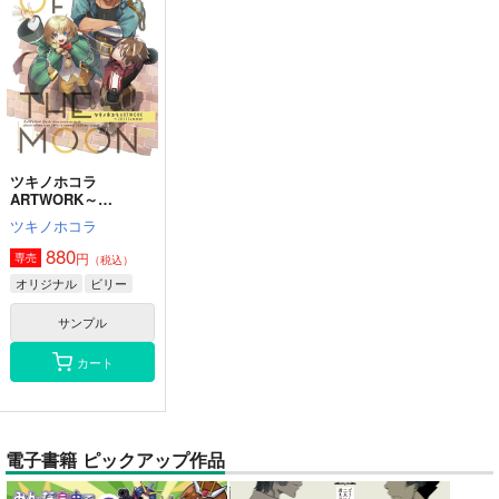
ツキノホコラ
ARTWORK～
2023Summer
ツキノホコラ
880
円
専売
（税込）
オリジナル
ビリー
サンプル
カート
電子書籍 ピックアップ作品