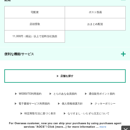
宅配便
ポスト投函
店頭受取
おまとめ配送
11,000円（税込）以上で送料当社負担
便利な機能/サービス
店舗を探す
WEBSITE利用規約
とらのあな会員規約
通信販売ポイント規約
電子書籍サービス利用規約
個人情報保護方針
クッキーポリシー
特定商取引法に基づく表示
なりすまし・いたずら注文について
For Overseas customer, now you can ship your purchases by using purchases agent
services “AOCS”! Click {more…} for more information …
more