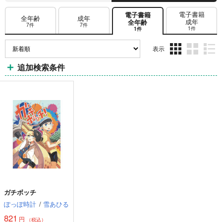
電子書籍
電子書籍
全年齢
成年
成年
全年齢
7件
7件
1件
1件
表示
3カ
2カ
1カ
追加検索条件
ラ
ラ
ラ
ム
ム
ム
表
表
表
示
示
示
ガチボッチ
ぽっぽ時計
/
雪あひる
821
円
（税込）