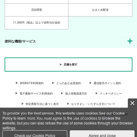
店頭受取
おまとめ配送
11,000円（税込）以上で送料当社負担
便利な機能/サービス
店舗を探す
WEBSITE利用規約
とらのあな会員規約
通信販売ポイント規約
電子書籍サービス利用規約
個人情報保護方針
クッキーポリシー
特定商取引法に基づく表示
なりすまし・いたずら注文について
To provide you the best service, this website uses cookies.See our Cookie
For Overseas customer, now you can ship your purchases by using purchases agent
Policy to learn more.You must agree to the use of cookies to browse the
services “AOCS”! Click {more…} for more information …
more
website, but you can also refuse the use of some cookies through your browser
settings.
Check our Cookie Policy
Agree and close
c TORANOANA Inc, All Rights Reserved.