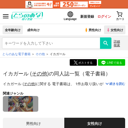
新規登録
ログイン
Language
カート
全年齢向け
成年向け
男性向け
女性向け
詳細
検索
とらのあな電子書籍
その他
イカガール
ポストする
LINEで送る
イカガール (
その他
)の同人誌一覧（電子書籍）
イカガール (
その他
)
に関する
電子書籍
は、
1
件お取り扱いがございます。
続きを読む
関連ジャンル
その他
男性向け
女性向け