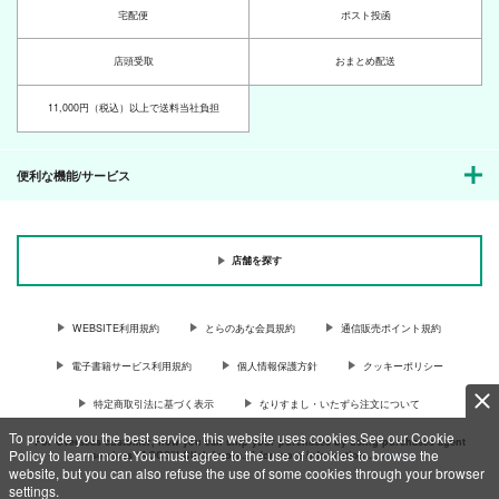
宅配便
ポスト投函
店頭受取
おまとめ配送
11,000円（税込）以上で送料当社負担
便利な機能/サービス
店舗を探す
WEBSITE利用規約
とらのあな会員規約
通信販売ポイント規約
電子書籍サービス利用規約
個人情報保護方針
クッキーポリシー
特定商取引法に基づく表示
なりすまし・いたずら注文について
To provide you the best service, this website uses cookies.See our Cookie
For Overseas customer, now you can ship your purchases by using purchases agent
Policy to learn more.You must agree to the use of cookies to browse the
services “AOCS”! Click {more…} for more information …
more
website, but you can also refuse the use of some cookies through your browser
settings.