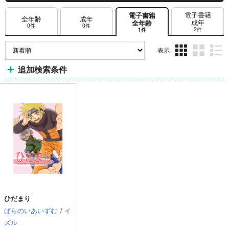
電子書籍
電子書籍
全年齢
成年
成年
全年齢
0件
0件
2件
1件
表示
3カ
2カ
1カ
追加検索条件
ラ
ラ
ラ
ム
ム
ム
表
表
表
示
示
示
ひだまり
ぱらのいあいずむ
/
イ
ズル