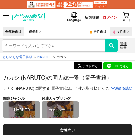
新規登録
ログイン
Language
カート
全年齢向け
成年向け
男性向け
女性向け
詳細
検索
とらのあな電子書籍
NARUTO
カカシ
ポストする
LINEで送る
カカシ (
NARUTO
)の同人誌一覧（電子書籍）
カカシ (
NARUTO
)
に関する
電子書籍
は、
1
件お取り扱いがございます。
「
続きを読む
関連ジャンル
関連カップリング
NARUTO
カカシ×ナルト
女性向け