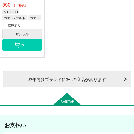
550
円
（税込）
NARUTO
カカシ×ナルト
カカシ
ナルト
○：在庫あり
サンプル
カート
成年
向けブランドに
2
件の商品があります
お支払い