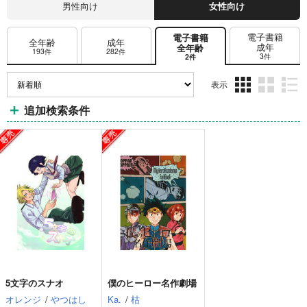
男性向け
女性向け
電子書籍
電子書籍
全年齢
成年
成年
全年齢
193件
282件
3件
2件
表示
3カ
2カ
1カ
追加検索条件
ラ
ラ
ラ
ム
ム
ム
表
表
表
示
示
示
5文字のスナオ
僕のヒーロー名作劇場
オレンジ
/
やつはし
Ka.
/
枯