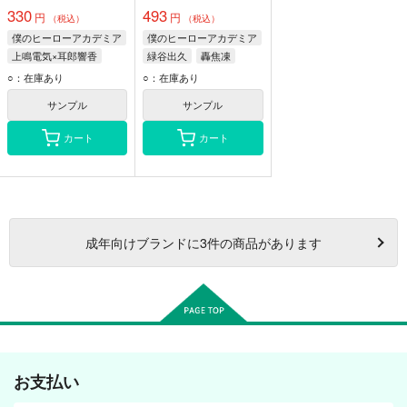
330
493
円
円
（税込）
（税込）
僕のヒーローアカデミア
僕のヒーローアカデミア
上鳴電気×耳郎響香
緑谷出久
轟焦凍
上鳴電気
耳郎響香
上鳴電気
○：在庫あり
○：在庫あり
八百万百
サンプル
サンプル
カート
カート
成年
向けブランドに
3
件の商品があります
お支払い