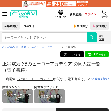
新規登録
ログイン
Language
カート
全年齢向け
成年向け
男性向け
女性向け
詳細
検索
とらのあな電子書籍
僕のヒーローアカデミア
上鳴電気
ポストする
LINEで送る
上鳴電気 (
僕のヒーローアカデミア
)の同人誌一覧
（電子書籍）
上鳴電気 (
僕のヒーローアカデミア
)
に関する
電子書籍
は、
2
件お取り扱い
続きを読む
関連ジャンル
関連カップリング
僕のヒーローアカデ
上鳴電気×耳郎響香
ミア