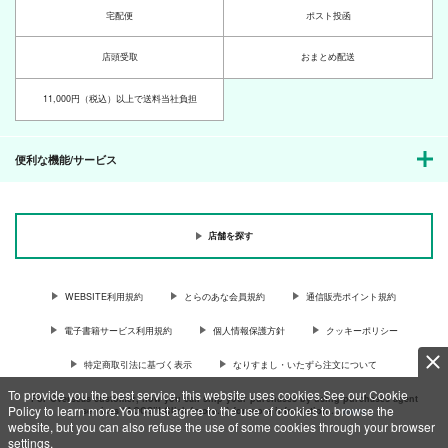
宅配便
ポスト投函
店頭受取
おまとめ配送
11,000円（税込）以上で送料当社負担
便利な機能/サービス
店舗を探す
WEBSITE利用規約
とらのあな会員規約
通信販売ポイント規約
電子書籍サービス利用規約
個人情報保護方針
クッキーポリシー
特定商取引法に基づく表示
なりすまし・いたずら注文について
To provide you the best service, this website uses cookies.See our Cookie
For Overseas customer, now you can ship your purchases by using purchases agent
Policy to learn more.You must agree to the use of cookies to browse the
services “AOCS”! Click {more…} for more information …
more
website, but you can also refuse the use of some cookies through your browser
settings.