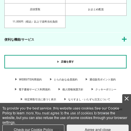
店頭受取
おまとめ配送
11,000円（税込）以上で送料当社負担
便利な機能/サービス
店舗を探す
WEBSITE利用規約
とらのあな会員規約
通信販売ポイント規約
電子書籍サービス利用規約
個人情報保護方針
クッキーポリシー
特定商取引法に基づく表示
なりすまし・いたずら注文について
To provide you the best service, this website uses cookies.See our Cookie
For Overseas customer, now you can ship your purchases by using purchases agent
Policy to learn more.You must agree to the use of cookies to browse the
services “AOCS”! Click {more…} for more information …
more
website, but you can also refuse the use of some cookies through your browser
settings.
Check our Cookie Policy
Agree and close
c TORANOANA Inc, All Rights Reserved.