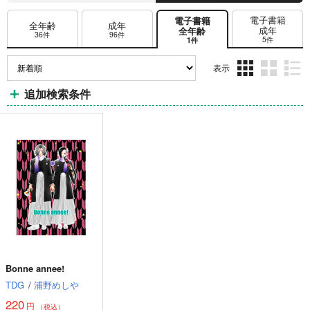
電子書籍
電子書籍
全年齢
成年
成年
全年齢
36件
96件
5件
1件
表示
3カ
2カ
1カ
追加検索条件
ラ
ラ
ラ
ム
ム
ム
表
表
表
示
示
示
Bonne annee!
TDG
/
浦野めしや
220
円
（税込）