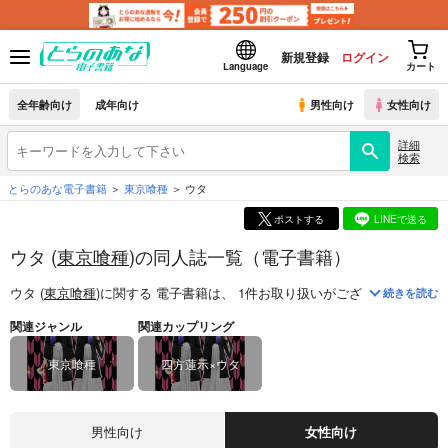
新規登録
ログイン
Language
カート
全年齢向け
成年向け
男性向け
女性向け
詳細
検索
とらのあな電子書籍
東京喰種
ウタ
ポストする
LINEで送る
ウタ (
東京喰種
)の同人誌一覧（電子書籍）
ウタ (
東京喰種
)
に関する
電子書籍
は、
1
件お取り扱いがございます。
「
Bo
続きを読む
関連ジャンル
関連カップリング
東京喰種
四方蓮示×ウタ
男性向け
女性向け