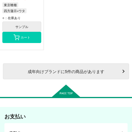
東京喰種
四方蓮示×ウタ
四方蓮示
ウタ
○：在庫あり
サンプル
カート
成年
向けブランドに
5
件の商品があります
お支払い