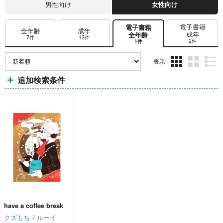
男性向け
女性向け
電子書籍
電子書籍
全年齢
成年
成年
全年齢
7件
13件
2件
1件
表示
3カ
2カ
1カ
追加検索条件
ラ
ラ
ラ
ム
ム
ム
表
表
表
示
示
示
have a coffee break
クズもち
/
ルーイ