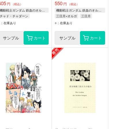
605
550
円
円
（税込）
（税込）
機動戦士ガンダム 鉄血のオルフェンズ
機動戦士ガンダム 鉄血のオルフェンズ
チャド・チャダーン
三日月×オルガ
三日月
ダンテ・モグロ
タカキ・ウノ
オルガ
○：在庫あり
○：在庫あり
サンプル
カート
サンプル
カート