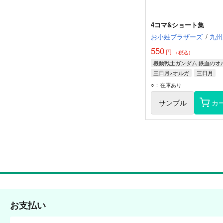
4コマ&ショート集
お小姓ブラザーズ
/
九州
550
円
（税込）
三日月×オルガ
三日月
オルガ
ユージン
○：在庫あり
サンプル
カ
お支払い