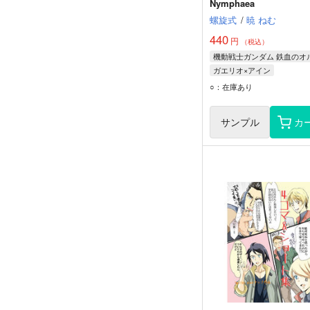
Nymphaea
螺旋式
/
暁 ねむ
440
円
（税込）
ガエリオ×アイン
ガエリオ・ボードウィン
○：在庫あり
アイン・ダルトン
サンプル
カ