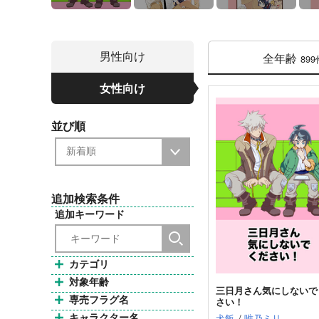
男性向け
全年齢
899
女性向け
並び順
追加検索条件
追加キーワード
カテゴリ
対象年齢
三日月さん気にしないで
専売フラグ名
さい！
キャラクター名
犬飯
/
唯乃ミリ