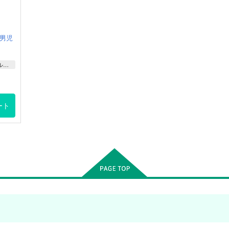
男児
機動戦士ガンダム 鉄血のオルフェンズ
ート