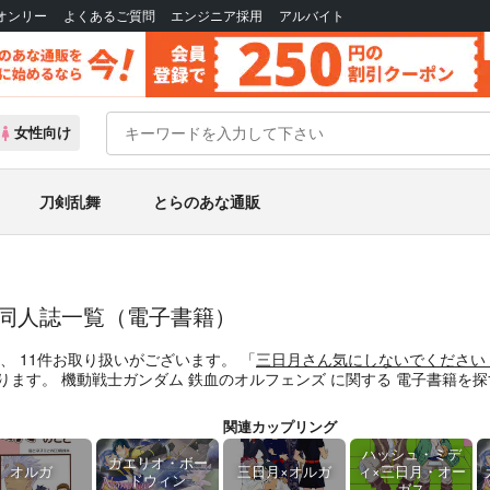
Bオンリー
よくあるご質問
エンジニア採用
アルバイト
女性向け
刀剣乱舞
とらのあな通販
の同人誌一覧（電子書籍）
は、
11
件お取り扱いがございます。
「
三日月さん気にしないでください
ります。
機動戦士ガンダム 鉄血のオルフェンズ
に関する
電子書籍
を探
関連カップリング
ハッシュ・ミデ
ガエリオ・ボー
オルガ
三日月×オルガ
ィ×三日月・オー
ドウィン
ガス