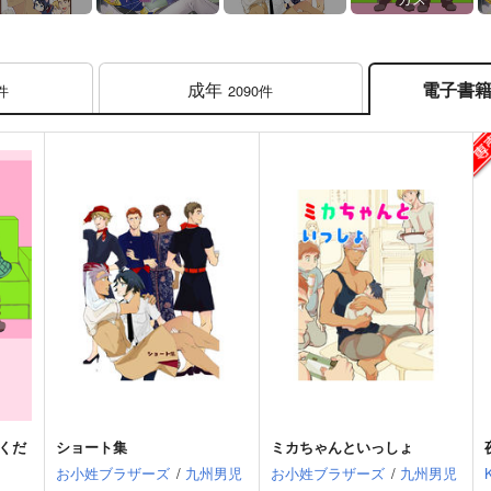
成年
電子書
件
2090件
くだ
ショート集
ミカちゃんといっしょ
お小姓ブラザーズ
/
九州男児
お小姓ブラザーズ
/
九州男児