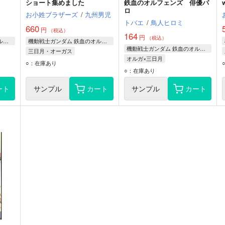
ショート集めました
鉄血のオルフェンズ 俳優パ
ロ
お小姓ブラザーズ
/
九州男児
トバエ
/
鳥人ヒロミ
660
円
（税込）
164
円
（税込）
機動戦士ガンダム 鉄血のオルフェンズ
機動戦士ガンダム 鉄血のオルフェンズ
機動戦士ガンダム 鉄血のオルフェンズ
三日月・オーガス
オルガ×三日月
オルガ・イツカ
○：在庫あり
オルガ・イツカ
○：在庫あり
三日月オーガス
ート
サンプル
カート
サンプル
カート