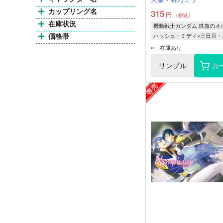
カップリング名
315
円
（税込）
在庫状況
価格帯
ハッシュ・ミディ
○：在庫あり
三日月・オーガス
サンプル
カ