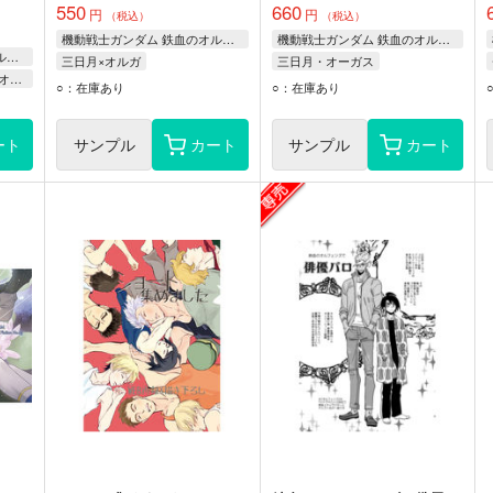
550
660
円
円
（税込）
（税込）
機動戦士ガンダム 鉄血のオルフェンズ
機動戦士ガンダム 鉄血のオルフェンズ
機動戦士ガンダム 鉄血のオルフェンズ
三日月×オルガ
三日月・オーガス
ハッシュ・ミディ×三日月・オーガス
三日月・オーガス
オルガ・イツカ
○：在庫あり
○：在庫あり
オルガ・イツカ
アストン・アルトランド
ート
サンプル
カート
サンプル
カート