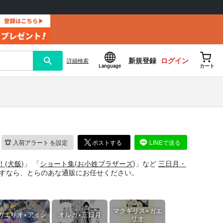
新規登録
ログイン
詳細
検索
Language
カート
入荷アラート
を設定
ポストする
LINEで送る
！
(
犬飯
)」
「
ショート集
(
お小姓ブラザーズ
)」
など
三日月・
すなら、とらのあな通販にお任せください。
マクギリス×ガエ
ガエリオ×アイン
オルガ×三日月
リオ