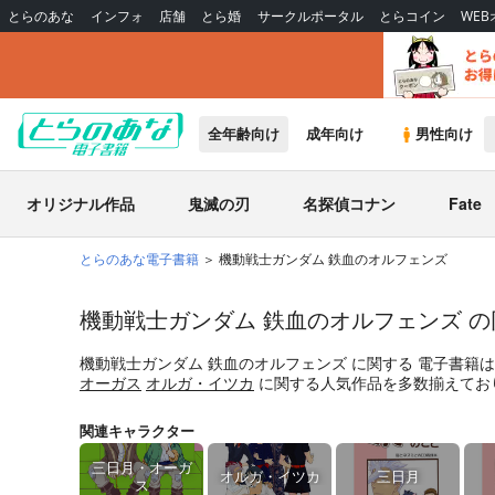
とらのあな
インフォ
店舗
とら婚
サークルポータル
とらコイン
WE
全年齢向け
成年向け
男性向け
オリジナル作品
鬼滅の刃
名探偵コナン
Fate
とらのあな電子書籍
機動戦士ガンダム 鉄血のオルフェンズ
機動戦士ガンダム 鉄血のオルフェンズ 
機動戦士ガンダム 鉄血のオルフェンズ
に関する
電子書籍
オーガス
オルガ・イツカ
に関する人気作品を多数揃えてお
関連キャラクター
三日月・オーガ
オルガ・イツカ
三日月
ス