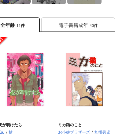
電子書籍
成年
籍
全年齢
40件
11件
夜が明けたら
ミカ猫のこと
Ka.
/
枯
お小姓ブラザーズ
/
九州男児