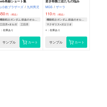
web再録ショート集
若き特務三佐たちの悩み
お小姓ブラザーズ
/
九州男児
MGS
/
ザーラ
550
110
円
円
（税込）
（税込）
機動戦士ガンダム 鉄血のオルフェンズ
機動戦士ガンダム 鉄血のオルフェンズ
三日月×オルガ
三日月
マクギリス×ガエリオ
オルガ
ユージン
マクギリス・ファリド
○：在庫あり
○：在庫あり
ガエリオ・ボードウィン
サンプル
カート
サンプル
カート