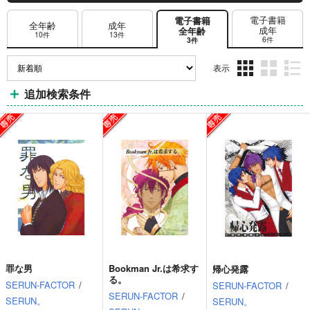
電子書籍
電子書籍
全年齢
成年
成年
全年齢
10件
13件
6件
3件
表示
3カ
2カ
1カ
追加検索条件
ラ
ラ
ラ
ム
ム
ム
表
表
表
示
示
示
罪な男
Bookman Jr.は希求す
帰心発露
る。
SERUN-FACTOR
/
SERUN-FACTOR
/
SERUN-FACTOR
/
SERUN。
SERUN。