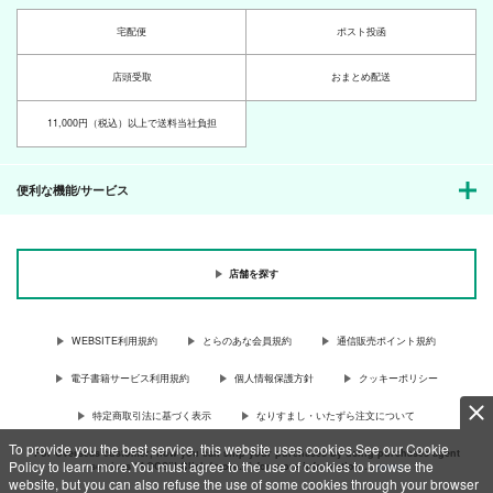
宅配便
ポスト投函
店頭受取
おまとめ配送
11,000円（税込）以上で送料当社負担
便利な機能/サービス
店舗を探す
WEBSITE利用規約
とらのあな会員規約
通信販売ポイント規約
電子書籍サービス利用規約
個人情報保護方針
クッキーポリシー
特定商取引法に基づく表示
なりすまし・いたずら注文について
To provide you the best service, this website uses cookies.See our Cookie
For Overseas customer, now you can ship your purchases by using purchases agent
Policy to learn more.You must agree to the use of cookies to browse the
services “AOCS”! Click {more…} for more information …
more
website, but you can also refuse the use of some cookies through your browser