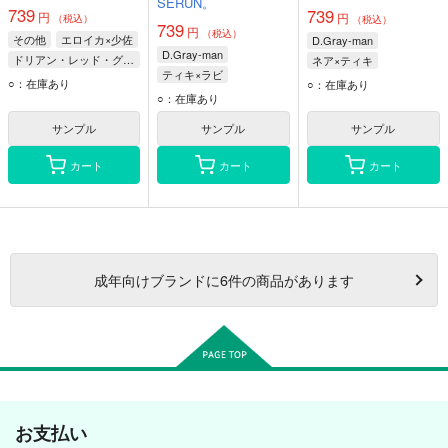
SERUN。
739
739
円
円
（税込）
（税込）
739
円
（税込）
その他
エロイカ×少佐
D.Gray-man
D.Gray-man
ドリアン・レッド・グローリア伯爵
ネア×ティキ
ティキ×ラビ
クラウス・ハインツ・フォン・デム・エーベルバッハ少佐
ティキ・ミック
ネア
○：在庫あり
○：在庫あり
ティキ・ミック
ラビ
○：在庫あり
マナ
サンプル
サンプル
サンプル
カート
カート
カート
成年
向けブランドに
6
件の商品があります
お支払い