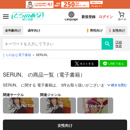
新規登録
ログイン
Language
カート
全年齢向け
成年向け
男性向け
女性向け
詳細
検索
とらのあな電子書籍
SERUN。
ポストする
LINEで送る
SERUN。 の商品一覧（電子書籍）
SERUN。
に関する
電子書籍
は、
3
件お取り扱いがございます。
「
罪な男
(
続きを読む
関連サークル
関連ジャンル
SERUN-FACTOR
その他
D.Gray-man
女性向け