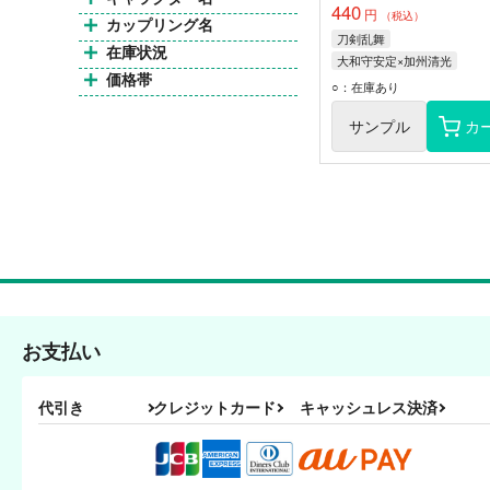
440
円
（税込）
カップリング名
刀剣乱舞
在庫状況
大和守安定×加州清光
価格帯
加州清光
大和守安定
○：在庫あり
サンプル
カ
お支払い
代引き
クレジットカード
キャッシュレス決済