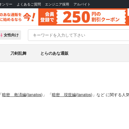
Bオンリー
よくあるご質問
エンジニア採用
アルバイト
女性向け
刀剣乱舞
とらのあな通販
「
暗密 救済編
(
tanatos
)」
「
暗密 現世編
(
tanatos
)」
など
に関する人