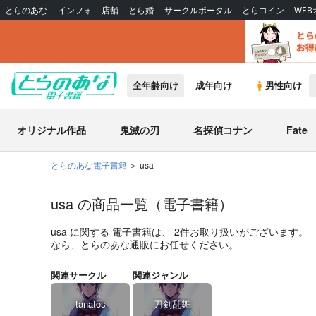
とらのあな
インフォ
店舗
とら婚
サークルポータル
とらコイン
WE
全年齢向け
成年向け
男性向け
オリジナル作品
鬼滅の刃
名探偵コナン
Fate
とらのあな電子書籍
usa
usa の商品一覧（電子書籍）
usa
に関する
電子書籍
は、
2
件お取り扱いがございます。
なら、とらのあな通販にお任せください。
関連サークル
関連ジャンル
tanatos
刀剣乱舞