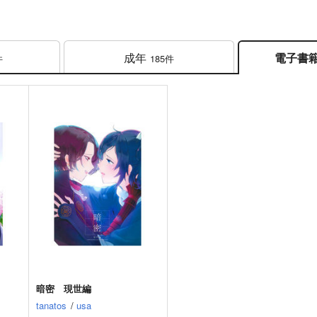
成年
電子書
件
185件
暗密 現世編
tanatos
/
usa