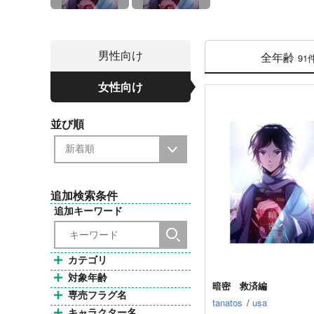
男性向け
全年齢
91
女性向け
並び順
追加検索条件
追加キーワード
カテゴリ
対象年齢
暗密 救済編
専売フラグ名
tanatos
/
usa
キャラクター名