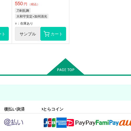
550
円
（税込）
刀剣乱舞
大和守安定×加州清光
加州清光
大和守安定
○：在庫あり
ート
サンプル
カート
後払い決済
とらコイン