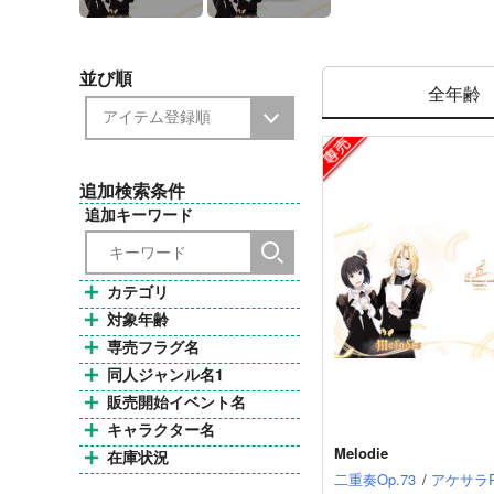
並び順
全年齢
追加検索条件
追加キーワード
カテゴリ
対象年齢
専売フラグ名
同人ジャンル名1
販売開始イベント名
キャラクター名
Melodie
在庫状況
二重奏Op.73
/
アケサラ