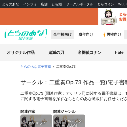
とらのあな
インフォ
店舗
とら婚
サークルポータル
とらコイン
WE
全年齢向け
成年向け
男性向け
オリジナル作品
鬼滅の刃
名探偵コナン
Fate
とらのあな電子書籍
二重奏Op.73
サークル：二重奏Op.73 作品一覧(電子書
二重奏Op.73 (関連作家：
アケサラP
)に関する電子書籍は、
に関する電子書籍を探すならとらのあな通販にお任せくだ
関連作家
関連ジャンル
アイドルマスタ
アケサラP
ー SideM