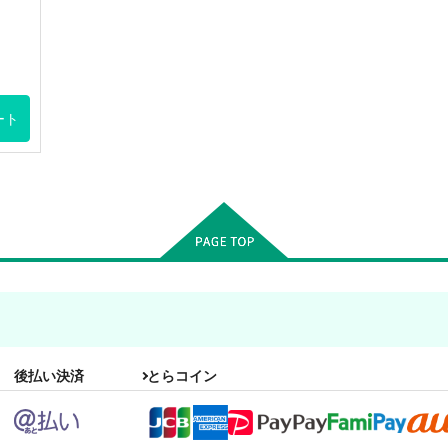
ート
後払い決済
とらコイン