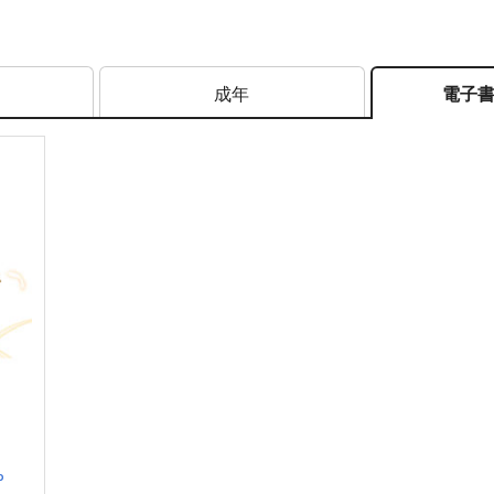
成年
電子
P