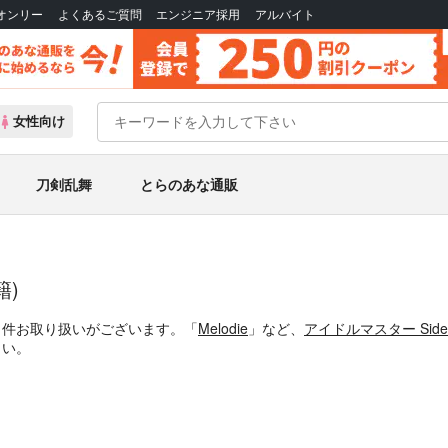
Bオンリー
よくあるご質問
エンジニア採用
アルバイト
女性向け
刀剣乱舞
とらのあな通販
籍)
1件お取り扱いがございます。「
Melodie
」など、
アイドルマスター Sid
さい。