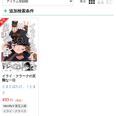
表示
3カ
2カ
1カ
追加検索条件
ラ
ラ
ラ
ム
ム
ム
表
表
表
示
示
示
イライ・クラークの災
難な一日
とまとばたけ。
/
とま
と
493
円
（税込）
IdentityV 第五人格
イライ・クラーク