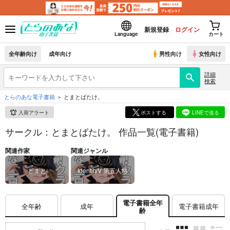
新規登録
ログイン
Language
カート
全年齢向け
成年向け
男性向け
女性向け
詳細
検索
とらのあな電子書籍
とまとばたけ。
入荷アラート
ポストする
LINEで送る
サークル：とまとばたけ。 作品一覧(電子書籍)
関連作家
関連ジャンル
とまと
IdentityV 第五人格
電子書籍全年
全年齢
成年
電子書籍成年
齢