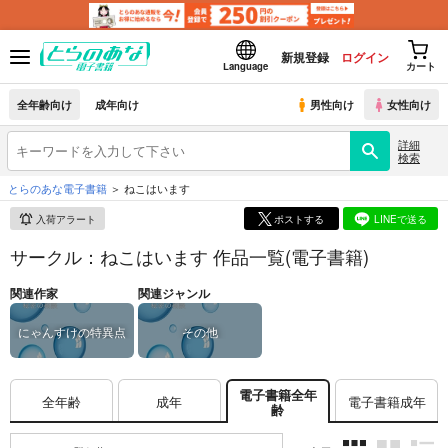
新規登録
ログイン
Language
カート
全年齢向け
成年向け
男性向け
女性向け
詳細
検索
とらのあな電子書籍
ねこはいます
入荷アラート
ポストする
LINEで送る
サークル：ねこはいます 作品一覧(電子書籍)
関連作家
関連ジャンル
にゃんすけの特異点
その他
電子書籍全年
全年齢
成年
電子書籍成年
齢