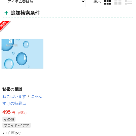
表示
3カ
2カ
1カ
追加検索条件
ラ
ラ
ラ
ム
ム
ム
表
表
表
示
示
示
秘密の相談
ねこはいます
/
にゃん
すけの特異点
495
円
（税込）
その他
フロイド×イデア
イデア・シュラウド
○：在庫あり