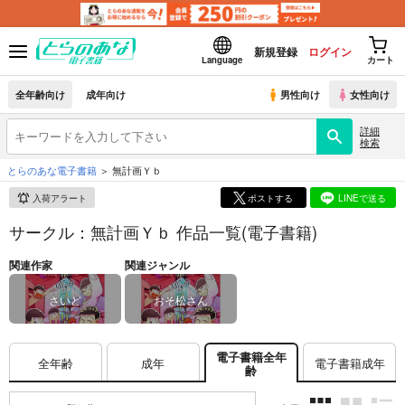
新規登録
ログイン
Language
カート
全年齢向け
成年向け
男性向け
女性向け
詳細
検索
とらのあな電子書籍
無計画Ｙｂ
入荷アラート
ポストする
LINEで送る
サークル：無計画Ｙｂ 作品一覧(電子書籍)
関連作家
関連ジャンル
さいど
おそ松さん
電子書籍全年
全年齢
成年
電子書籍成年
齢