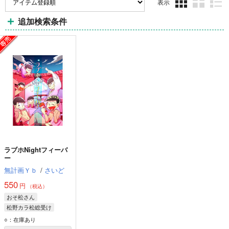
表示
3カ
2カ
1カ
追加検索条件
ラ
ラ
ラ
ム
ム
ム
表
表
表
示
示
示
ラブホNightフィーバ
ー
無計画Ｙｂ
/
さいど
550
円
（税込）
おそ松さん
松野カラ松総受け
松野カラ松
○：在庫あり
松野おそ松