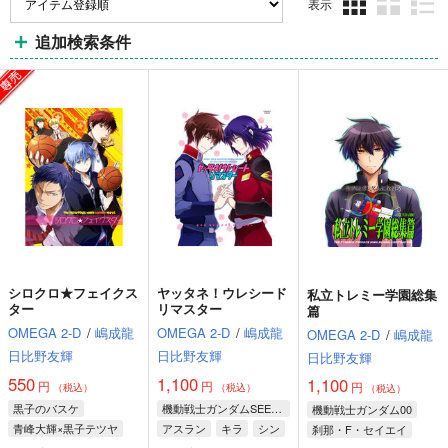
表示
3カ
2カ
1カ
追加検索条件
ラ
ラ
ラ
ム
ム
ム
表
表
表
示
示
示
シロクロ★フェイクス
ヤッタネ！ウレシード
私立トレミー学園総集
ター
リマスター
篇
OMEGA 2-D
/
嶋成龍
OMEGA 2-D
/
嶋成龍
OMEGA 2-D
/
嶋成龍
日比野友輝
日比野友輝
日比野友輝
550
1,100
1,100
円
円
円
（税込）
（税込）
（税込）
黒子のバスケ
機動戦士ガンダムSEED DESTINY
機動戦士ガンダム00
青峰大輝×黒子テツヤ
アスラン
キラ
シン
刹那・F・セイエイ