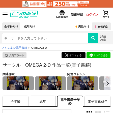
新規登録
ログイン
Language
カート
全年齢向け
成年向け
男性向け
女性向け
詳細
検索
とらのあな電子書籍
OMEGA 2-D
入荷アラート
ポストする
LINEで送る
サークル：OMEGA 2-D 作品一覧(電子書籍)
関連作家
関連ジャンル
機動戦
嶋成龍
日比野友輝
黒子のバスケ
SEED
電子書籍全年
全年齢
成年
電子書籍成年
齢