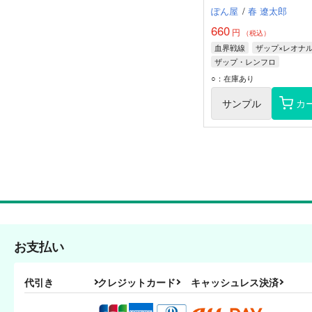
ぽん屋
/
春 遼太郎
660
円
（税込）
血界戦線
ザップ×レオナ
ザップ・レンフロ
レオナルド・ウォッチ
○：在庫あり
サンプル
カ
お支払い
代引き
クレジットカード
キャッシュレス決済