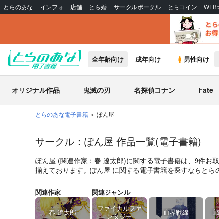
とらのあな
インフォ
店舗
とら婚
サークルポータル
とらコイン
WE
全年齢向け
成年向け
男性向け
オリジナル作品
鬼滅の刃
名探偵コナン
Fate
とらのあな電子書籍
ぽん屋
サークル：ぽん屋 作品一覧(電子書籍)
ぽん屋 (関連作家：
春 遼太郎
)に関する電子書籍は、9件お
揃えております。ぽん屋 に関する電子書籍を探すならとら
関連作家
関連ジャンル
ファイナルファ
春 遼太郎
血界戦線
戦
ンタジー