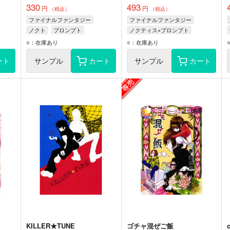
330
493
円
円
（税込）
（税込）
ファイナルファンタジー
ファイナルファンタジー
ノクト
プロンプト
ノクティス×プロンプト
ラム
ノクティス・ルシス・チェラム
○：在庫あり
○：在庫あり
ム
プロンプト・アージェンタム
ート
サンプル
カート
サンプル
カート
KILLER★TUNE
ゴチャ混ぜご飯