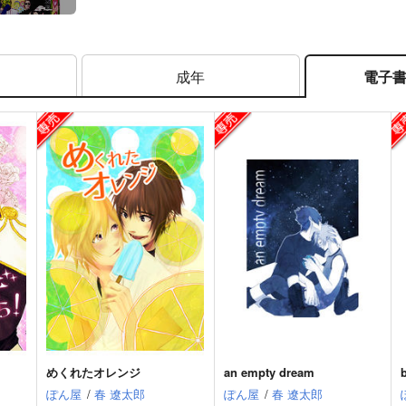
成年
電子
めくれたオレンジ
an empty dream
ぽん屋
/
春 遼太郎
ぽん屋
/
春 遼太郎