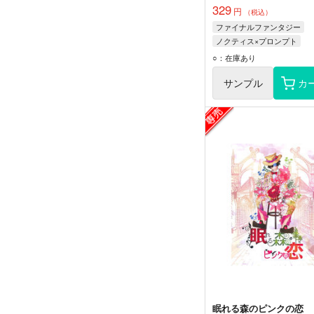
329
円
（税込）
ファイナルファンタジー
ノクティス×プロンプト
ノクティス・ルシス・チェ
○：在庫あり
プロンプト・アージェンタ
サンプル
カ
眠れる森のピンクの恋