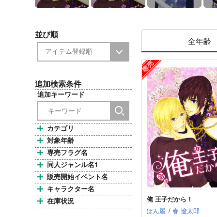
並び順
全年齢
追加検索条件
追加キーワード
カテゴリ
対象年齢
専売フラグ名
同人ジャンル名1
販売開始イベント名
キャラクター名
俺 王子だから！
在庫状況
ぽん屋
/
春 遼太郎