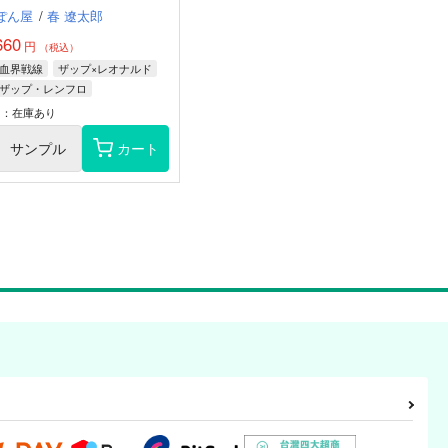
ぽん屋
/
春 遼太郎
660
円
（税込）
血界戦線
ザップ×レオナルド
ザップ・レンフロ
レオナルド・ウォッチ
○：在庫あり
サンプル
カート