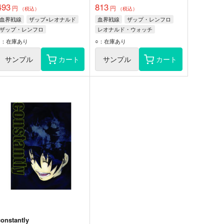
493
813
円
円
（税込）
（税込）
血界戦線
ザップ×レオナルド
血界戦線
ザップ・レンフロ
ザップ・レンフロ
レオナルド・ウォッチ
レオナルド・ウォッチ
○：在庫あり
○：在庫あり
サンプル
カート
サンプル
カート
constantly