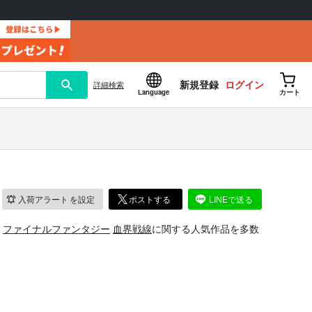
新規登録
ログイン
詳細
検索
Language
カート
入荷アラート
を設定
ポストする
LINEで送る
、
ファイナルファンタジー
血界戦線
に関する人気作品を多数