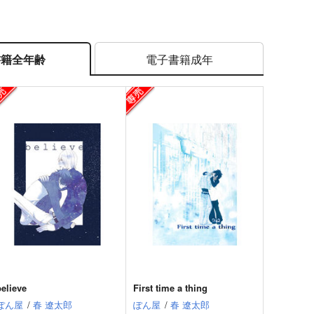
電子書籍成年
書籍全年齢
believe
First time a thing
ぽん屋
/
春 遼太郎
ぽん屋
/
春 遼太郎