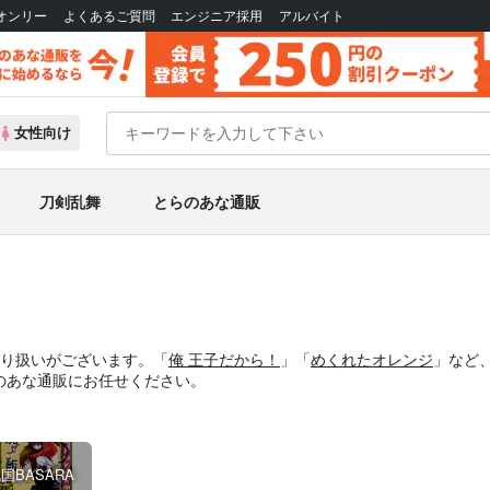
Bオンリー
よくあるご質問
エンジニア採用
アルバイト
女性向け
刀剣乱舞
とらのあな通販
取り扱いがございます。「
俺 王子だから！
」「
めくれたオレンジ
」など
のあな通販にお任せください。
国BASARA