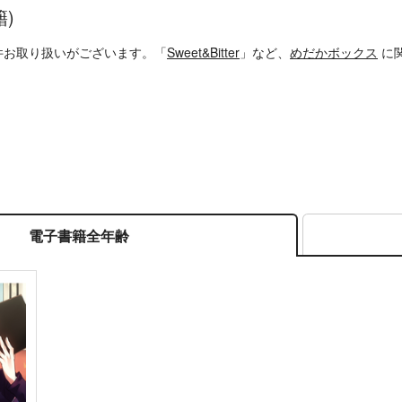
籍)
件お取り扱いがございます。「
Sweet&Bitter
」など、
めだかボックス
に関
電子書籍全年齢