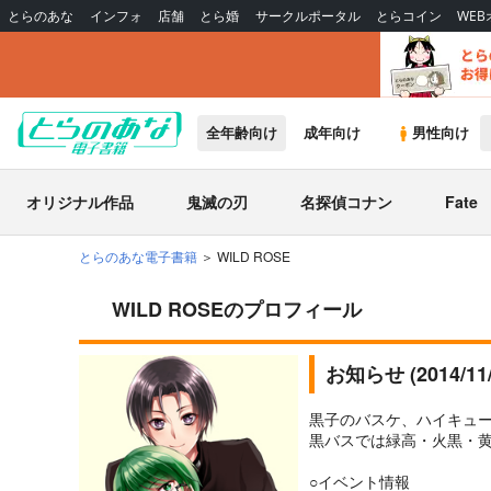
とらのあな
インフォ
店舗
とら婚
サークルポータル
とらコイン
WE
全年齢向け
成年向け
男性向け
オリジナル作品
鬼滅の刃
名探偵コナン
Fate
とらのあな電子書籍
WILD ROSE
WILD ROSEのプロフィール
お知らせ (2014/1
黒子のバスケ、ハイキュー
黒バスでは緑高・火黒・
○イベント情報