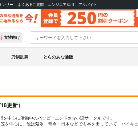
Bオンリー
よくあるご質問
エンジニア採用
アルバイト
女性向け
刀剣乱舞
とらのあな通販
1/18更新）
!!を中心に活動中のハッピーエンドonly小説サークルです。
黄笠を中心に、他は紫氷・青今・日木などでも本を出していて、ハイキ