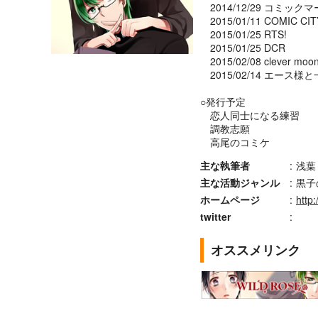
2014/12/29 コミックマ
2015/01/11 COMIC CI
2015/01/25 RTS!
2015/01/25 DCR
2015/02/08 clever moo
2015/02/14 エース様
○発行予定
恋人同士になる練習
調教志願
高尾のコミケ
主な執筆者
:
浅葉
主な活動ジャンル
:
黒子
ホームページ
:
http:
twitter
:
オススメリンク