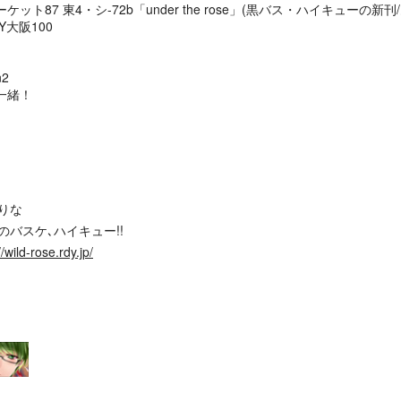
ーケット87 東4・シ-72b「under the rose」(黒バス・ハイキューの新
TY大阪100
n2
と一緒！
りな
のバスケ､ハイキュー!!
//wild-rose.rdy.jp/