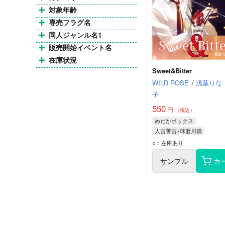
対象年齢
専売フラグ名
同人ジャンル名1
販売開始イベント名
在庫状況
Sweet&Bitter
WILD ROSE
/
浅葉りな
子
550
円
（税込）
めだかボックス
人吉善吉×球磨川禊
○：在庫あり
サンプル
カ