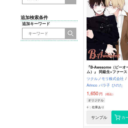
追加検索条件
追加キーワード
『B-Awesome（ビーオ
ム）』 同級生×ファース
ス（合本版）
ツクルノモリ株式会社
/
Arinco
バラ子
ひのた
1,650
円
（税込）
オリジナル
○：在庫あり
サンプル
カ