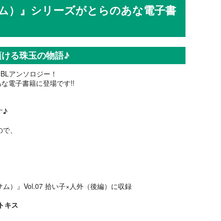
ーサム）』シリーズがとらのあな電子書
ける珠玉の物語♪
めたBLアンソロジー！
な電子書籍に登場です!!
。
す♪
ので、
ム）』Vol.07 拾い子×人外（後編）に収録
ストキス