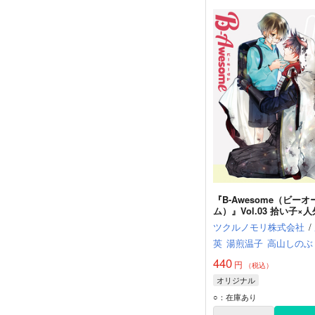
『B-Awesome（ビーオ
ム）』Vol.03 拾い子×人
（前編）
ツクルノモリ株式会社
/
英
湯煎温子
高山しのぶ
440
円
（税込）
オリジナル
○：在庫あり