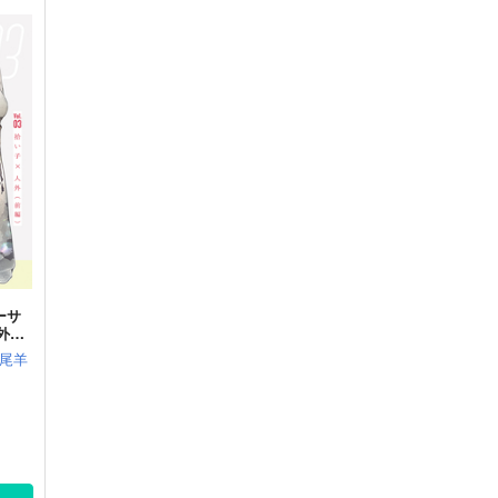
ーサ
外
尾羊