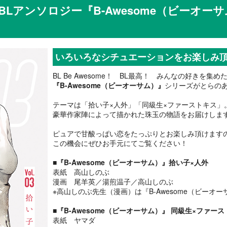
Lアンソロジー『B-Awesome（ビーオ
いろいろなシチュエーションをお楽しみ頂
BL Be Awesome！ BL最高！ みんなの好きを集
『B-Awesome（ビーオーサム）』
シリーズがとらのあ
テーマは「拾い子×人外」「同級生×ファーストキス」
豪華作家陣によって描かれた珠玉の物語をお届けしま
ピュアで甘酸っぱい恋をたっぷりとお楽しみ頂けます
この機会にぜひお手元にてご覧ください！
■『B-Awesome（ビーオーサム）』拾い子×人外
表紙 高山しのぶ
漫画 尾羊英／湯煎温子／高山しのぶ
※高山しのぶ先生（漫画）は『B-Awesome（ビーオーサ
■『B-Awesome（ビーオーサム）』 同級生×ファー
表紙 ヤマダ