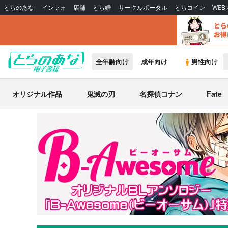
とらのあな
インフォ
店舗
とら婚
サークルポータル
とらコイン
WE
全年齢向け
成年向け
男性向け
オリジナル作品
鬼滅の刃
名探偵コナン
Fate