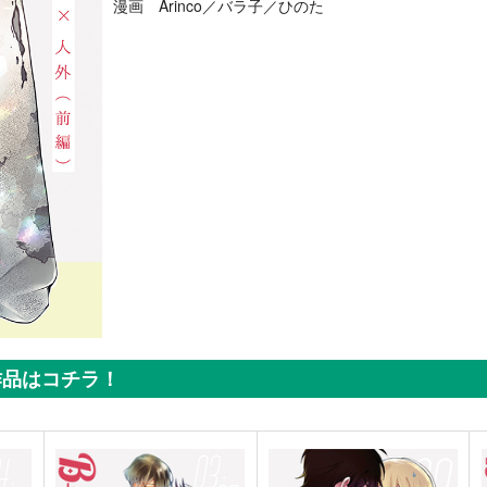
漫画 Arinco／バラ子／ひのた
作品はコチラ！