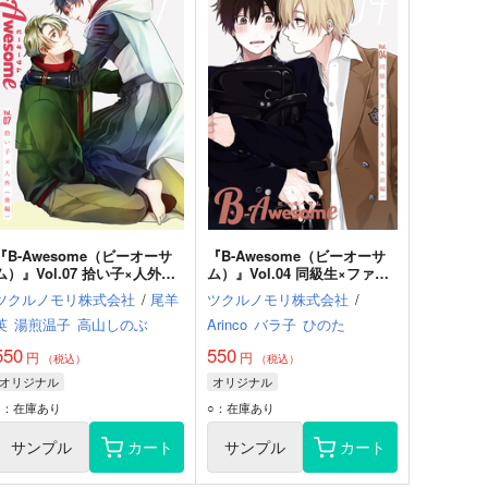
『B-Awesome（ビーオーサ
『B-Awesome（ビーオーサ
ム）』Vol.07 拾い子×人外
ム）』Vol.04 同級生×ファー
（後編）
ストキス（前編）
ツクルノモリ株式会社
/
尾羊
ツクルノモリ株式会社
/
英
湯煎温子
高山しのぶ
Arinco
バラ子
ひのた
550
550
円
円
（税込）
（税込）
オリジナル
オリジナル
○：在庫あり
○：在庫あり
サンプル
カート
サンプル
カート