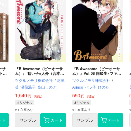
ーサ
『B-Awesome（ビーオーサ
『B-Awesome（ビーオーサ
トキ
ム）』 拾い子×人外（合本
ム）』Vol.08 同級生×ファー
版）
ストキス（後編）
ツクルノモリ株式会社
/
尾羊
ツクルノモリ株式会社
/
英
湯煎温子
高山しのぶ
Arinco
バラ子
ひのた
1,540
550
円
円
（税込）
（税込）
オリジナル
オリジナル
○：在庫あり
○：在庫あり
ート
サンプル
カート
サンプル
カート