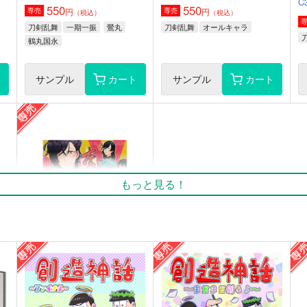
C
550
550
円
円
専売
専売
（税込）
（税込）
刀剣乱舞
一期一振
鶯丸
刀剣乱舞
オールキャラ
鶴丸国永
ト
サンプル
カート
サンプル
カート
もっと見る！
本丸に春画をもちこんだのは