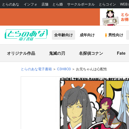
とらのあな
インフォ
店舗
とら婚
サークルポータル
とらコイン
WE
全年齢向け
成年向け
男性向け
オリジナル作品
鬼滅の刃
名探偵コナン
Fate
とらのあな電子書籍
C3H8O3
お兄ちゃんは心配性