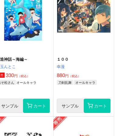
創造神話～海編～
１００
子玉んとこ
幸漫
330
880
円
円
専売
（税込）
（税込）
オールキャラ
おそ松さん
刀剣乱舞
オールキャラ
サンプル
カート
サンプル
カート