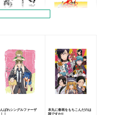
失声症の刀剣保護者と審神者
本日も花丸なり
会議襲撃戦＠後日談
らてあゝと
まぐろの缶詰
330
円
専売
（税込）
220
円
専売
（税込）
刀剣乱舞
燭台切光忠
刀剣乱舞
刀剣男士×女審神者
薬研藤四郎
オールキャラ
サンプル
カート
サンプル
カート
がんばれシングルファーザ
本丸に春画をもちこんだのは
ー！！
誰ですか!!