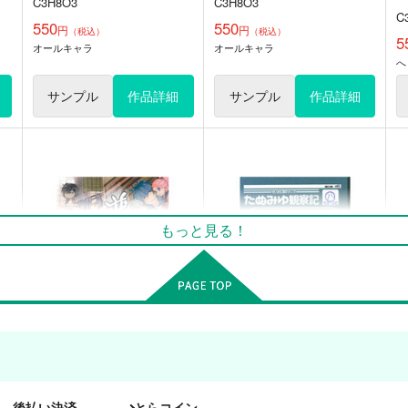
C3H8O3
C3H8O3
C
550
550
円
円
（税込）
（税込）
5
オールキャラ
オールキャラ
へ
サンプル
作品詳細
サンプル
作品詳細
まんばと！伍
まんばと！肆
織
もっと見る！
000
000
0
440
440
円
円
専売
専売
（税込）
（税込）
刀剣乱舞
山姥切国広
刀剣乱舞
山姥切国広
オールキャラ
オールキャラ
ト
サンプル
カート
サンプル
カート
闇
逆転本丸!! ～いち兄の大阪
たぬみゆ観察日記
城発掘大作戦～ おやつはア
後払い決済
とらコイン