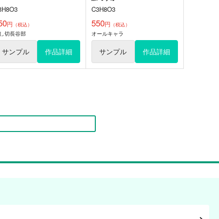
3H8O3
C3H8O3
50
550
円
円
（税込）
（税込）
し切長谷部
オールキャラ
サンプル
作品詳細
サンプル
作品詳細
田vs伊達！本丸のど自慢大
まんばと！参
会
000
00
440
円
（税込）
627
円
専売
（税込）
刀剣乱舞
山姥切国広
刀剣乱舞
へし切長谷部
オールキャラ
山姥切国広
オールキャラ
サンプル
カート
サンプル
カート