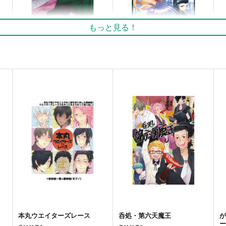
もっと見る！
消滅本丸
MANMADE Metempsychosis
ざぼん
MANMADE-S
1,150
821
円
円
専売
（税込）
（税込）
刀剣乱舞
オールキャラ
その他
オールキャラ
ト
サンプル
カート
サンプル
カート
本丸ウエイターズレース
呑処・第六天魔王