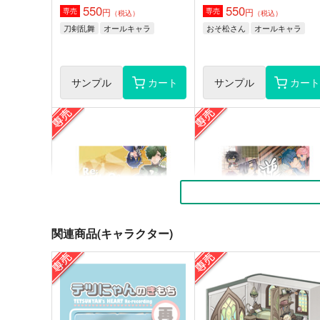
550
550
円
円
専売
専売
（税込）
（税込）
刀剣乱舞
オールキャラ
おそ松さん
オールキャラ
サンプル
カート
サンプル
カー
関連商品(キャラクター)
Re:C3H8O3
逆転本丸!! ～いち兄の大阪