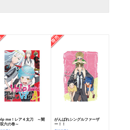
elp me ! レア４太刀 ～闇
がんばれシングルファーザ
の双六の巻～
ー！！