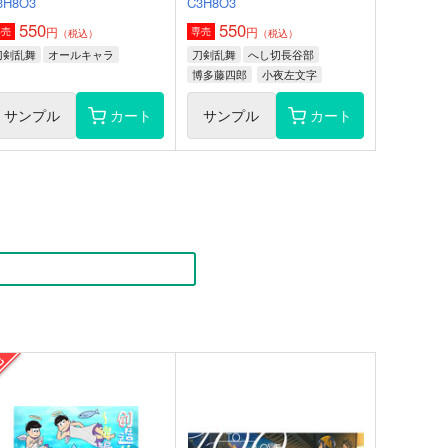
3H8O3
C3H8O3
550
550
円
円
専売
専売
（税込）
（税込）
刀剣乱舞
オールキャラ
刀剣乱舞
へし切長谷部
博多藤四郎
小夜左文字
サンプル
カート
サンプル
カート