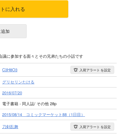
ートに入れる
に追加
会議に参加する面々とその兄弟たちの小話です
C3H8O3
入荷アラート
を設定
グリセリンたける
2016/07/20
電子書籍 - 同人誌/ その他 28p
2015/08/14 コミックマーケット88（1日目）
刀剣乱舞
入荷アラート
を設定