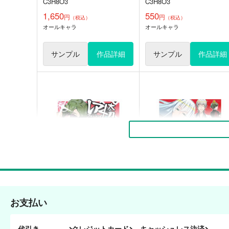
C3H8O3
C3H8O3
1,650
550
円
円
（税込）
（税込）
オールキャラ
オールキャラ
サンプル
作品詳細
サンプル
作品詳細
PHANTOM
MEKAKUCITY MEMORIES
Huckleberry Jam
Habseligkeiten
1,100
657
円
円
専売
専売
（税込）
（税込）
神撃のバハムート
カゲロウプロジェクト
オールキャラ
オールキャラ
ファバロ・レオーネ
カイザル・リドファルド
お支払い
サンプル
カート
サンプル
カー
レア4太刀オーロラ探しの旅
Help me ! レア４太刀 ～
の双六の巻～
代引き
クレジットカード
キャッシュレス決済