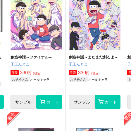
ア
誰ですか!!
C3H8O3
550
円
専売
（税込）
刀剣乱舞
オールキャラ
ト
サンプル
カート
る
創造神話～ファイナル～
創造神話～まだまだ創るよ～
）
子玉んとこ
子玉んとこ
330
330
円
円
専売
専売
（税込）
（税込）
オールキャラ
オールキャラ
おそ松さん
おそ松さん
ト
サンプル
カート
サンプル
カート