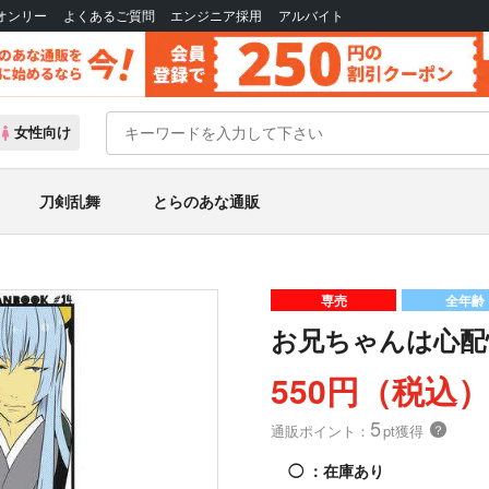
Bオンリー
よくあるご質問
エンジニア採用
アルバイト
女性向け
刀剣乱舞
とらのあな通販
専売
全年齢
お兄ちゃんは心配
550円（税込
5
通販ポイント：
pt獲得
？
◯
：在庫あり