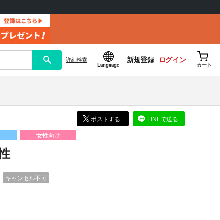
新規登録
ログイン
詳細
検索
Language
カート
ポストする
LINEで送る
女性向け
性
）
キャンセル不可