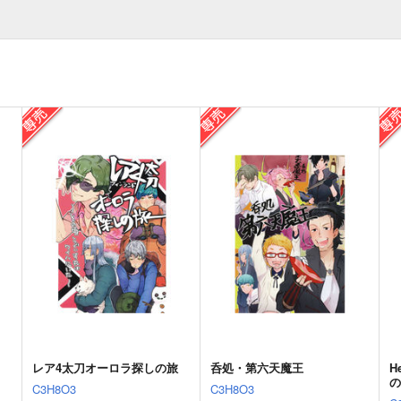
レア4太刀オーロラ探しの旅
呑処・第六天魔王
H
C3H8O3
C3H8O3