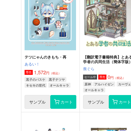
城発掘大作戦～ おやつは
C3H8O3
イスでいいですか？
C3H8O3
1,650
円
専売
（税込）
550
円
専売
（税込）
刀剣乱舞
オールキャラ
刀剣乱舞
オールキャラ
サンプル
カート
サンプル
カー
テツにゃんのきもち・再
【翻訳電子書籍特典】とあ
学者の共同生活（簡体字版
あるい！
喪ぐら
1,572
円
専売
（税込）
0
円
セール中
専売
（税込）
黒子のバスケ
黒子テツヤ
原神
アルハイゼン
カーヴェ
キセキの世代
オールキャラ
オールキャラ
サンプル
カート
サンプル
カー