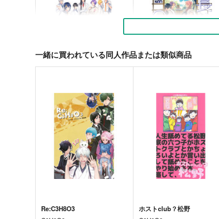
一緒に買われている同人作品または類似商品
マリアージュ
長谷部君は〇〇〇〇。
幸漫
幸漫
880
770
円
円
（税込）
（税込）
刀剣乱舞
織田組
伊達組
刀剣乱舞
へし切長谷部
オールキャラ
審神者
オールキャラ
サンプル
カート
サンプル
カー
Re:C3H8O3
ホストclub？松野