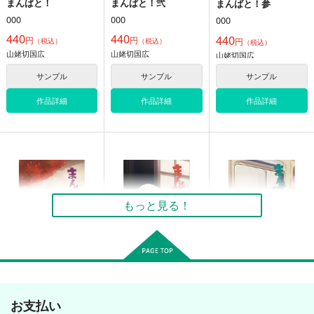
まんばと！
まんばと！弐
まんばと！参
000
000
000
440
440
440
円
円
円
（税込）
（税込）
（税込）
山姥切国広
山姥切国広
山姥切国広
サンプル
サンプル
サンプル
作品詳細
作品詳細
作品詳細
もっと見る！
まんばと！肆
まんばと！伍
まんばと！陸
お支払い
000
000
000