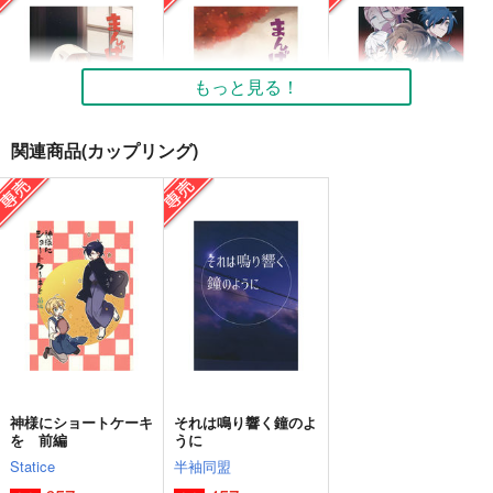
もっと見る！
関連商品(カップリング)
まんばと！伍
まんばと！肆
織田vs伊達！本丸のど
自慢大会
000
000
000
440
440
円
円
専売
専売
（税込）
（税込）
627
円
専売
（税込）
刀剣乱舞
山姥切国広
刀剣乱舞
山姥切国広
刀剣乱舞
オールキャラ
オールキャラ
へし切長谷部
山姥切国広
サンプル
サンプル
サンプル
オールキャラ
カート
カート
カート
神様にショートケーキ
それは鳴り響く鐘のよ
を 前編
うに
Statice
半袖同盟