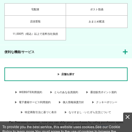
へし切長谷部
影山茂夫×霊幻新隆
宅配便
ポスト投函
サンプル
サンプル
サンプル
店頭受取
おまとめ配送
作品詳細
作品詳細
作品詳細
11,000円（税込）以上で送料当社負担
便利な機能/サービス
店舗を探す
WEBSITE利用規約
とらのあな会員規約
通信販売ポイント規約
電子書籍サービス利用規約
個人情報保護方針
クッキーポリシー
神様にショートケーキ
三日月宗近のドロップ
振り向いて俺の潤！
を 前編
缶
東雲亭
特定商取引法に基づく表示
なりすまし・いたずら注文について
Statice
ざぼん
602
円
（税込）
For Overseas customer, now you can ship your purchases by using purchases agent
657
1,150
円
円
（税込）
（税込）
葉山アキラ
services “AOCS”! Click {more…} for more information …
more
To provide you the best service, this website uses cookies.See our Cookie
Policy to learn more.You must agree to the use of cookies to browse the
三日月宗近×山姥切国広
鶴丸国永×三日月宗近