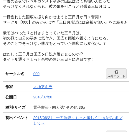
一番の古株でレベルカンスト済みの国広はとても強い刀だった！
そっけなくされながらも、彼の気を引こうと頑張る三日月は…
一目惚れした国広を振り向かせようと三日月が日々奮闘！
サークル【000】のみかんば本『三日月宗近には余裕が無い』をご紹介♪
最初はべったりと付きまとっていた三日月は、
初の戦で自分の弱さに気付き、国広と距離を置くようになる。
そのことでそっけない態度をとっていた国広にも変化が…？
はたして三日月は国広を口説き落とせるのか!?
タイトル通りちょっと余裕の無い三日月に注目です！
サークル名
000
入荷アラート
作家
大神アキラ
公開日
2016/07/20
種別/サイズ
電子書籍 - 同人誌/ その他 36p
初出イベント
2015/06/21 一刀溺愛～もっと優しく手入(ポンポン)
して～