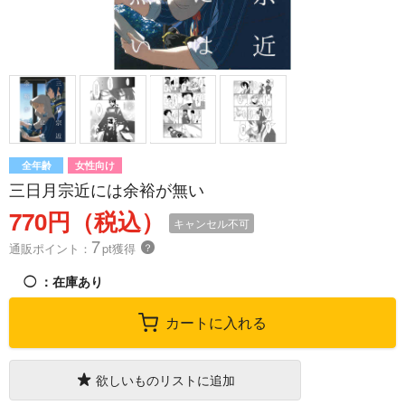
全年齢
女性向け
三日月宗近には余裕が無い
770円（税込）
キャンセル不可
7
通販ポイント：
pt獲得
？
◯
：在庫あり
カートに入れる
欲しいものリストに追加