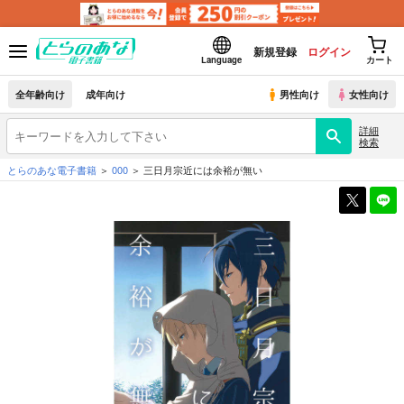
新規登録
ログイン
Language
カート
全年齢向け
成年向け
男性向け
女性向け
詳細
検索
とらのあな電子書籍
000
三日月宗近には余裕が無い