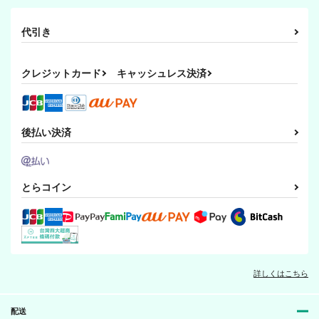
440
440
440
円
円
円
（税込）
（税込）
（税込）
山姥切国広
山姥切国広
山姥切国広
代引き
サンプル
サンプル
サンプル
クレジットカード
キャッシュレス決済
作品詳細
作品詳細
作品詳細
後払い決済
とらコイン
まんばと！漆
織田vs伊達！本丸の
僕と師匠の守り事８ヶ
詳しくはこちら
ど自慢大会
条
000
000
000
440
円
（税込）
627
627
配送
円
円
（税込）
山姥切国広
（税込）