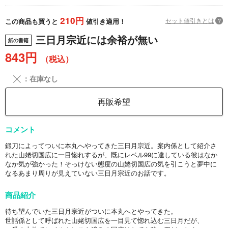
210円
セット値引きとは
?
この商品も買うと
値引き適用！
三日月宗近には余裕が無い
紙の書籍
843円
（税込）
╳
：在庫なし
再販希望
コメント
鍛刀によってついに本丸へやってきた三日月宗近。案内係として紹介さ
れた山姥切国広に一目惚れするが、既にレベル99に達している彼はなか
なか気が強かった！そっけない態度の山姥切国広の気を引こうと夢中に
なるあまり周りが見えていない三日月宗近のお話です。
商品紹介
待ち望んでいた三日月宗近がついに本丸へとやってきた。
世話係として呼ばれた山姥切国広を一目見て惚れ込む三日月だが、