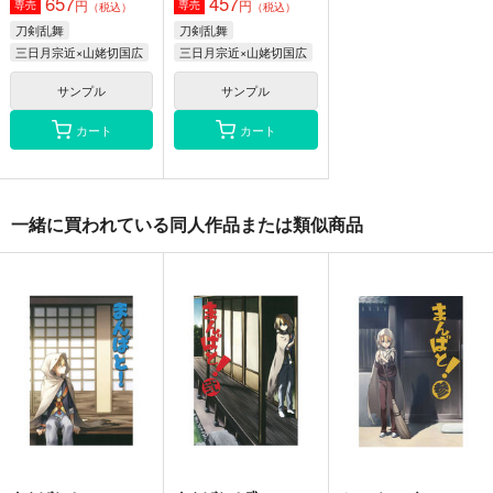
657
457
円
円
専売
専売
（税込）
（税込）
刀剣乱舞
刀剣乱舞
三日月宗近×山姥切国広
三日月宗近×山姥切国広
サンプル
サンプル
カート
カート
まんばと！参
まんばと！弐
まんばと！
一緒に買われている同人作品または類似商品
000
000
000
440
440
440
円
円
専売
円
専売
（税込）
（税込）
（税込）
刀剣乱舞
山姥切国広
刀剣乱舞
山姥切国広
刀剣乱舞
山姥切国広
オールキャラ
オールキャラ
サンプル
サンプル
サンプル
カート
カート
カート