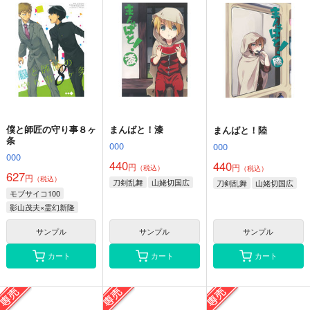
僕と師匠の守り事８ヶ
まんばと！漆
まんばと！陸
条
000
000
000
440
440
円
円
（税込）
（税込）
627
円
（税込）
刀剣乱舞
山姥切国広
刀剣乱舞
山姥切国広
モブサイコ100
影山茂夫×霊幻新隆
サンプル
サンプル
サンプル
カート
カート
カート