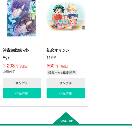
沖斎遊戯録 -改-
初恋オリジン
Ag+
11PM
1,203
550
円
円
（税込）
（税込）
沖田総司
緑谷出久×爆豪勝己
サンプル
サンプル
作品詳細
作品詳細