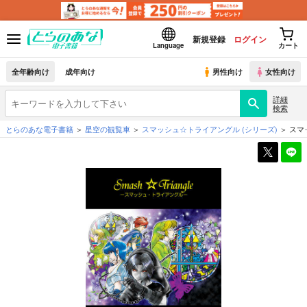
新規登録
ログイン
Language
カート
全年齢向け
成年向け
男性向け
女性向け
詳細
検索
とらのあな電子書籍
星空の観覧車
スマッシュ☆トライアングル
(シリーズ)
スマ