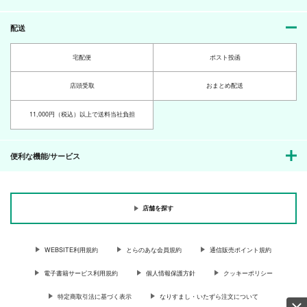
配送
宅配便
ポスト投函
店頭受取
おまとめ配送
11,000円（税込）以上で送料当社負担
便利な機能/サービス
店舗を探す
WEBSITE利用規約
とらのあな会員規約
通信販売ポイント規約
電子書籍サービス利用規約
個人情報保護方針
クッキーポリシー
特定商取引法に基づく表示
なりすまし・いたずら注文について