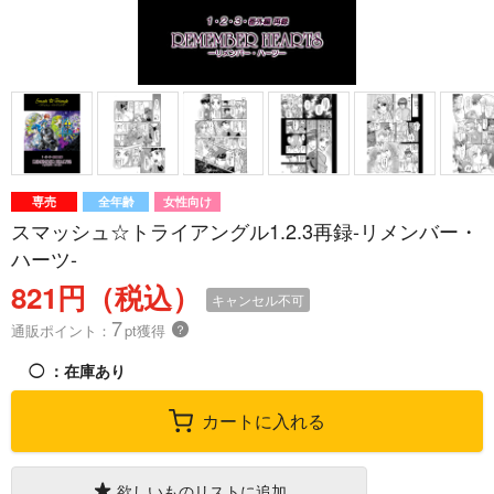
専売
全年齢
女性向け
スマッシュ☆トライアングル1.2.3再録-リメンバー・
ハーツ-
821円（税込）
キャンセル不可
7
通販ポイント：
pt獲得
？
◯
：在庫あり
カートに入れる
欲しいものリストに追加