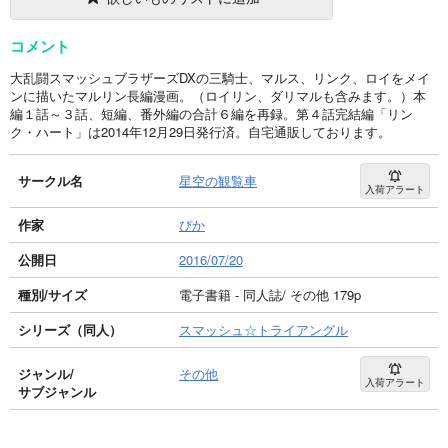
コメント
大乱闘スマッシュブラザーズDXの三騎士、マルス、リンク、ロイをメイ
ンに描いたマルリン長編漫画。（ロイリン、ダリマルも含みます。）本
編１話～３話、短編、番外編の合計６編を再録。第４話完結編「リン
ク・ハート」は2014年12月29日発行済。自宅通販しております。
サークル名
星空の観覧車
入荷アラート
作家
ぴか
公開日
2016/07/20
種別/サイズ
電子書籍 - 同人誌/ その他 179p
シリーズ（同人）
スマッシュ☆トライアングル
ジャンル/
その他
入荷アラート
サブジャンル