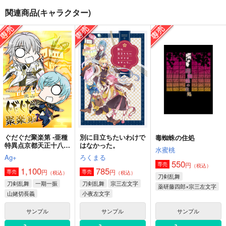
関連商品(キャラクター)
天晴道
Tresor
ETERNITY
ぱらのいあいずむ
ぱらのいあいずむ
ぱらのいあいずむ
550
550
550
円
円
円
（税込）
（税込）
（税込）
るろうに剣心
家庭教師ヒットマンREBORN！
家庭教師ヒットマンREBORN！
齋藤一×緋村剣心
獄寺隼人×沢田綱吉
獄寺隼人×沢田綱吉
サンプル
サンプル
サンプル
カート
カート
カート
ぐだぐだ聚楽第 -亜種
別に目立ちたいわけで
毒蜘蛛の住処
特異点京都天正十八年
はなかった。
水蜜桃
桃山-
Ag+
ろくまる
550
円
専売
（税込）
1,100
785
円
円
専売
専売
（税込）
（税込）
刀剣乱舞
刀剣乱舞
一期一振
刀剣乱舞
宗三左文字
薬研藤四郎×宗三左文字
山姥切長義
小夜左文字
江雪左文字
太閤左文字
サンプル
サンプル
サンプル