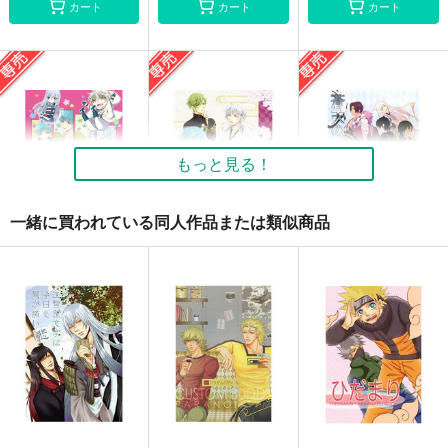
カート
カート
カート
きずなのレシピ
ひだまり
江雪左文字は今日も胃
が痛い
ぱらのいあいずむ
ぱらのいあいずむ
ぱらのいあいずむ
220
550
円
円
（税込）
（税込）
550
円
（税込）
NARUTO
NARUTO
刀剣乱舞
江雪左文字
サスケ×ナルト
カカシ×ナルト
もっと見る！
太郎太刀
燭台切光忠
サンプル
サンプル
サンプル
一緒に買われている同人作品または類似商品
カート
カート
カート
ちびよん！
雪融けの余熱
蒼天のアポクリファ
（一）
g.k.p.
g.k.p.
MGS
509
509
円
円
専売
専売
（税込）
（税込）
440
円
専売
（税込）
刀剣乱舞
一期一振
刀剣乱舞
江雪左文字
刀剣乱舞
江雪左文字
鶯丸
一期一振
鶯丸
へし切長谷部×女主人公
サンプル
サンプル
サンプル