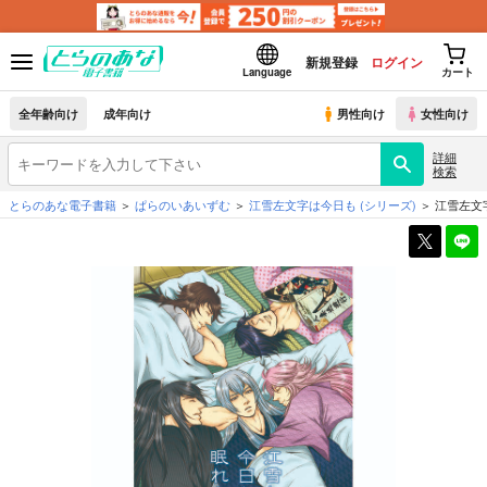
新規登録
ログイン
Language
カート
全年齢向け
成年向け
男性向け
女性向け
詳細
検索
とらのあな電子書籍
ぱらのいあいずむ
江雪左文字は今日も
(シリーズ)
江雪左文