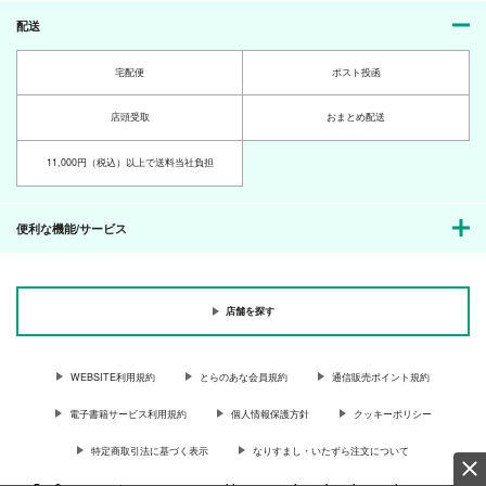
ぱらのいあいずむ
550
660
円
円
（税込）
（税込）
配送
660
円
（税込）
齋藤一×緋村剣心
虎徹×バーナビー
ライアン×バーナビー
宅配便
ポスト投函
サンプル
サンプル
サンプル
店頭受取
おまとめ配送
作品詳細
作品詳細
作品詳細
11,000円（税込）以上で送料当社負担
便利な機能/サービス
店舗を探す
WEBSITE利用規約
とらのあな会員規約
通信販売ポイント規約
電子書籍サービス利用規約
個人情報保護方針
クッキーポリシー
雪融けの余熱
柿初
僕が考えた最強の石切
丸さん改
g.k.p.
フク丼屋
特定商取引法に基づく表示
なりすまし・いたずら注文について
HMC
509
821
円
円
（税込）
（税込）