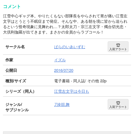
コメント
江雪中心ギャグ本。やりたくもない部隊長をやらされて胃が痛い江雪左
文字はとうとう不眠症まで発症。そんな中、ある朝を境に皆から迫られ
るという怪奇現象に見舞われ…？太郎太刀・宗三左文字・燭台切光忠・
大倶利伽羅が出てきます。まさかの全員からラブコール！
サークル名
ぱらのいあいずむ
入荷アラート
作家
イズル
公開日
2016/07/20
種別/サイズ
電子書籍 - 同人誌/ その他 22p
シリーズ（同人）
江雪左文字は今日も
ジャンル/
刀剣乱舞
入荷アラート
サブジャンル