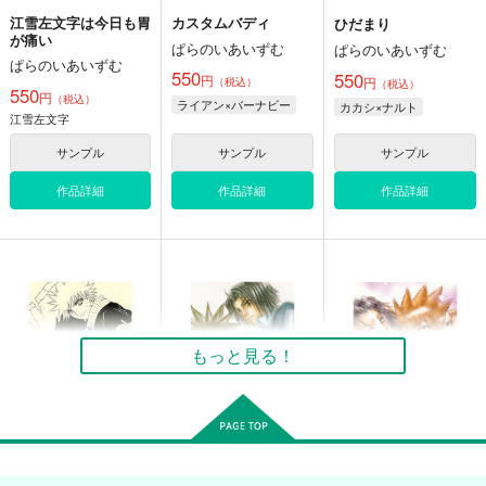
カート
カート
カート
江雪左文字は今日も胃
カスタムバディ
ひだまり
が痛い
ぱらのいあいずむ
ぱらのいあいずむ
ぱらのいあいずむ
550
550
円
円
（税込）
（税込）
550
円
（税込）
ライアン×バーナビー
カカシ×ナルト
江雪左文字
サンプル
サンプル
サンプル
作品詳細
作品詳細
作品詳細
江雪左文字は今日も胃
が痛い
ぱらのいあいずむ
もっと見る！
550
円
（税込）
刀剣乱舞
江雪左文字
太郎太刀
燭台切光忠
サンプル
きずなのレシピ
ETERNITY
Tresor