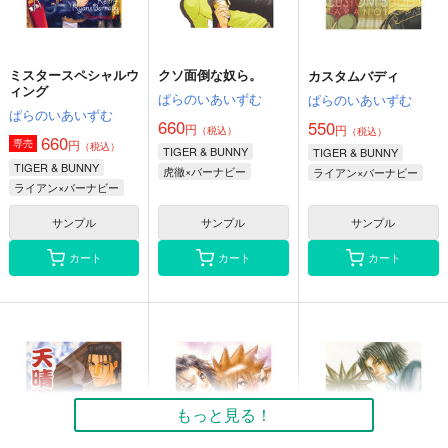
ミスタースペシャルウ
クソ面倒な奴ら。
カスタムバディ
ィング
ぱらのいあいずむ
ぱらのいあいずむ
ぱらのいあいずむ
660
550
円
円
（税込）
（税込）
660
円
専売
（税込）
TIGER & BUNNY
TIGER & BUNNY
TIGER & BUNNY
虎徹×バーナビー
ライアン×バーナビー
ライアン×バーナビー
サンプル
サンプル
サンプル
カート
カート
カート
もっと見る！