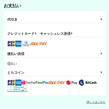
カート
ぱらのいあいずむ
ぱらのいあいずむ
お支払い
ぱらのいあいずむ
220
550
550
円
円
円
（税込）
（税込）
（税込）
サスケ×ナルト
獄寺隼人×沢田綱吉
獄寺隼人×沢田綱吉
代引き
サンプル
サンプル
サンプル
クレジットカード
キャッシュレス決済
作品詳細
作品詳細
作品詳細
後払い決済
とらコイン
天晴道
クソ面倒な奴ら。
ミスタースペシャルウ
詳しくはこちら
ィング
ぱらのいあいずむ
ぱらのいあいずむ