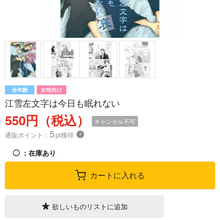
全年齢
女性向け
江雪左文字は今日も眠れない
550円（税込）
キャンセル不可
5
通販ポイント：
pt獲得
？
◯
：在庫あり
カートに入れる
欲しいものリストに追加