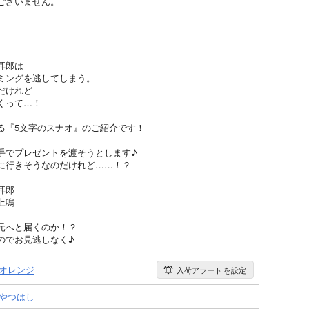
ございません。
耳郎は
ミングを逃してしまう。
だけれど
くって…！
る『5文字のスナオ』のご紹介です！
手でプレゼントを渡そうとします♪
に行きそうなのだけれど……！？
耳郎
上鳴
元へと届くのか！？
のでお見逃しなく♪
オレンジ
入荷アラート
を設定
やつはし