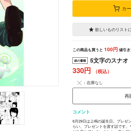
カ
欲しいものリスト
100円
この商品も買うと
値引き
5文字のスナオ
紙の書籍
330円
（税込）
╳
：在庫なし
再
コメント
6月29日は上鳴の誕生日。プレ
らい、プレゼントを渡す話です。