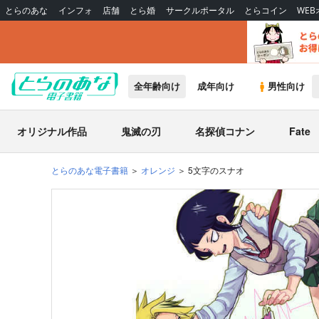
とらのあな
インフォ
店舗
とら婚
サークルポータル
とらコイン
WE
全年齢向け
成年向け
男性向け
オリジナル作品
鬼滅の刃
名探偵コナン
Fate
とらのあな電子書籍
オレンジ
5文字のスナオ