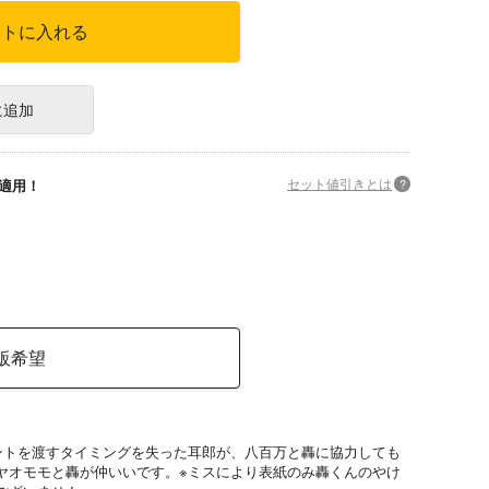
ートに入れる
に追加
セット値引きとは
?
適用！
販希望
ゼントを渡すタイミングを失った耳郎が、八百万と轟に協力しても
ヤオモモと轟が仲いいです。※ミスにより表紙のみ轟くんのやけ