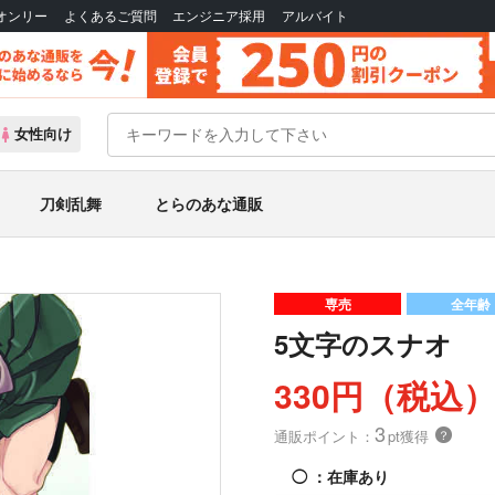
Bオンリー
よくあるご質問
エンジニア採用
アルバイト
女性向け
刀剣乱舞
とらのあな通販
専売
全年齢
5文字のスナオ
330円（税込
3
通販ポイント：
pt獲得
？
◯
：在庫あり