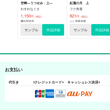
空蝉—うつせみ・上—
紅蓮の月 上
わすれなぐさ
フク丼屋
1,150
821
円
円
（税込）
（税込）
燭台切光忠
へし切長谷部
サンプル
作品詳細
サンプル
作品詳細
お支払い
代引き
クレジットカード
キャッシュレス決済