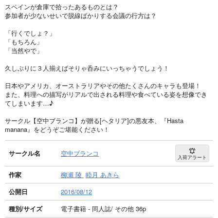
スペインが倉庫で拾ったあるものとは？
参加者が少ないせいで脱線ばかりする会議の行方は？
「行くでしょ？」
「もちろん」
「当然やで」
久しぶりに３人揃えばそりゃ呑みにいっちゃうでしょう！
日本やアメリカ、オーストラリアやその他たくさんのキャラも登場！
また、料理への描写がリアルで出される料理や食べている姿を想像でき
てしまいます…♪
サークル【空中ブランコ】が贈る[ヘタリア]の悪友本、『Hasta
manana』をどうぞご堪能ください！
サークル名
空中ブランコ
入荷アラート
作家
柳瀬 陵
睦月 あきら
公開日
2016/08/12
種別/サイズ
電子書籍 - 同人誌/ その他 36p