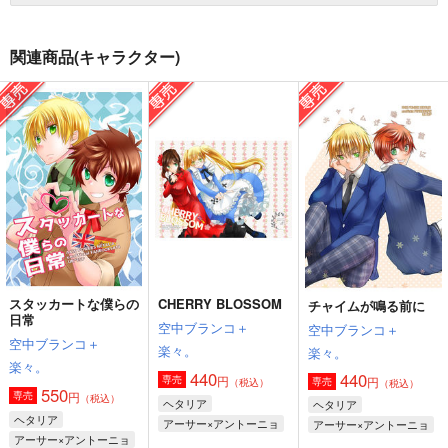
関連商品(キャラクター)
スタッカートな僕らの
CHERRY BLOSSOM
チャイムが鳴る前に
日常
空中ブランコ＋
空中ブランコ＋
空中ブランコ＋
楽々。
楽々。
楽々。
440
440
円
専売
円
専売
（税込）
（税込）
550
円
専売
（税込）
ヘタリア
ヘタリア
ヘタリア
アーサー×アントーニョ
アーサー×アントーニョ
アーサー×アントーニョ