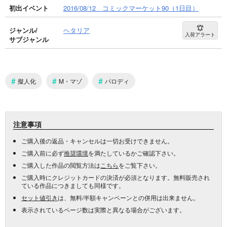
初出イベント
2016/08/12 コミックマーケット90（1日目）
ジャンル/
ヘタリア
入荷アラート
サブジャンル
#
#
#
擬人化
M・マゾ
パロディ
注意事項
ご購入後の返品・キャンセルは一切お受けできません。
ご購入前に必ず
推奨環境
を満たしているかご確認下さい。
ご購入した作品の閲覧方法は
こちら
をご覧下さい。
ご購入時にクレジットカードの決済が必須となります。無料販売され
ている作品につきましても同様です。
セット値引き
は、無料/半額キャンペーンとの併用は出来ません。
表示されているページ数は実際と異なる場合がございます。