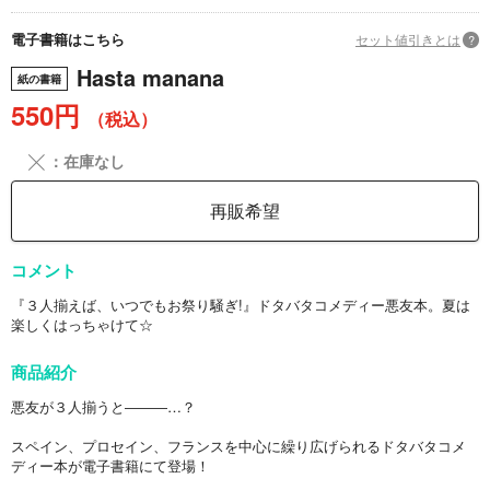
電子書籍はこちら
セット値引きとは
?
Hasta manana
紙の書籍
550円
（税込）
╳
：在庫なし
再販希望
コメント
『３人揃えば、いつでもお祭り騒ぎ!』ドタバタコメディー悪友本。夏は
楽しくはっちゃけて☆
商品紹介
悪友が３人揃うと―――…？
スペイン、プロセイン、フランスを中心に繰り広げられるドタバタコメ
ディー本が電子書籍にて登場！