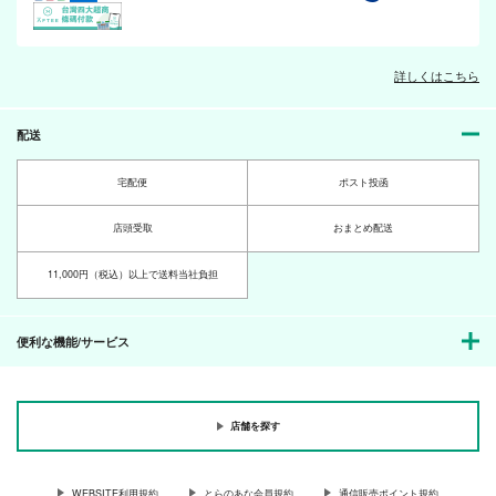
550
550
円
円
専売
（税込）
（税込）
440
円
専売
（税込）
ヘタリア
ヘタリア
ヘタリア
アーサー×アントーニョ
アーサー×アントーニョ
アーサー×アントーニョ
詳しくはこちら
海上ダンス
リルハピ デイズ
らぶほり
サンプル
サンプル
サンプル
空中ブランコ＋
空中ブランコ＋
空中ブランコ＋
配送
カート
カート
カート
楽々。
楽々。
楽々。
550
550
550
宅配便
ポスト投函
円
円
円
（税込）
（税込）
（税込）
アーサー×アントーニョ
アーサー×アントーニョ
アーサー×アントーニョ
店頭受取
おまとめ配送
サンプル
サンプル
サンプル
11,000円（税込）以上で送料当社負担
作品詳細
作品詳細
作品詳細
便利な機能/サービス
店舗を探す
あいもかわらず
らぶほり
輝ける七つの海
空中ブランコ＋
空中ブランコ＋
２インチ
WEBSITE利用規約
とらのあな会員規約
通信販売ポイント規約