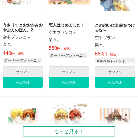
アーサー×アントーニョ
ギルベルト×アントーニョ
サンプル
サンプル
サンプル
うさりすとおおかみお
恋人はじめました！
この想いに名前をつけ
カート
カート
カート
やぶんのほん。2
るなら
空中ブランコ＋
空中ブランコ＋
空中ブランコ＋
楽々。
楽々。
楽々。
550
円
（税込）
440
660
円
円
（税込）
（税込）
アーサー×アントーニョ
アーサー×アントーニョ
ギルベルト×アントーニョ
サンプル
サンプル
サンプル
作品詳細
作品詳細
作品詳細
恋人はじめました！
うさりすとおおかみお
HETALIA ZODIAC
やぶんのほん。2
空中ブランコ＋
鋼鉄朗。
空中ブランコ＋
楽々。
821
円
専売
（税込）
楽々。
もっと見る！
550
円
専売
ヘタリア
本田菊
（税込）
440
円
専売