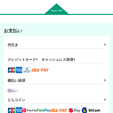
（税込）
ギルベルト・バイルシュミット
ヘタリア
ヘタリア
アーサー×アントーニョ
フェリシアーノ・ヴァルガス
アーサー×アントーニョ
サンプル
サンプル
サンプル
ひなたのにおい
チャイムが鳴る前に
うさりすとおおかみお
やぶんのほん
空中ブランコ＋
空中ブランコ＋
カート
カート
カート
お支払い
空中ブランコ＋
楽々。
楽々。
楽々。
550
440
円
円
（税込）
（税込）
440
代引き
円
（税込）
アーサー×アントーニョ
アーサー×アントーニョ
アーサー×アントーニョ
クレジットカード
キャッシュレス決済
サンプル
サンプル
サンプル
作品詳細
作品詳細
作品詳細
後払い決済
うさりすとおおかみお
海上ダンス
リルハピ デイズ
とらコイン
やぶんのほん
空中ブランコ＋
空中ブランコ＋
空中ブランコ＋
楽々。
楽々。
楽々。