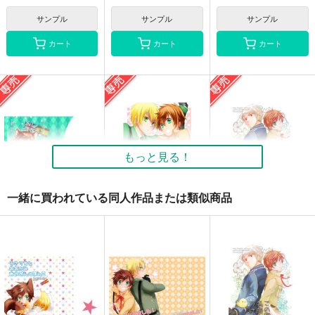
サンプル
サンプル
サンプル
カート
カート
カート
もっと見る！
一緒に買われている同人作品または類似商品
うさりすとおおかみお
ひなたのにおい
この想いに名前をつけ
やぶんのほん。３
るなら
空中ブランコ＋
空中ブランコ＋
空中ブランコ＋
楽々。
楽々。
楽々。
550
円
専売
（税込）
440
660
円
専売
円
専売
（税込）
（税込）
ヘタリア
ヘタリア
ヘタリア
アーサー×アントーニョ