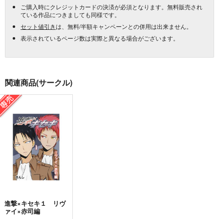
ご購入時にクレジットカードの決済が必須となります。無料販売され
ている作品につきましても同様です。
セット値引き
は、無料/半額キャンペーンとの併用は出来ません。
表示されているページ数は実際と異なる場合がございます。
関連商品(サークル)
進撃×キセキ１ リヴ
ァイ×赤司編