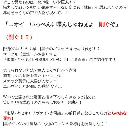
そこで見たものは…化け物…いや
巨人
！？
協力して戦いを挑むが気絶すらしない姿にもう駄目かと思われたその時
赤司そっくりの声の人物が現れて…！
「…オイ いっぺんに喋んじゃねぇよ
削ぐ
ぞ」
（削ぐ！？）
[進撃の巨人]の世界に[黒子のバスケ]のキセキ世代が！？
サークル【黒撃】がお贈りする
『進撃×キセキ2 EPISODE ZERO キセキ遭遇編』のご紹介です！
信じられない方法で巨人に立ち向かう赤司
調査兵団の制服を着たキセキ世代
スナック菓子に大喜びのサシャ
エルヴィンとお揃いの緑間 など…
Webで公開された漫画と描き下ろしをぎゅっと詰めた
笑いあり衝撃ありのこちらは
100ページ越え
！
『進撃×キセキ1 リヴァイ×赤司編』の前日譚となるこちらは
とらのあな
専売
！
[黒子のバスケ][進撃の巨人]のファンの皆様はお見逃しなく！