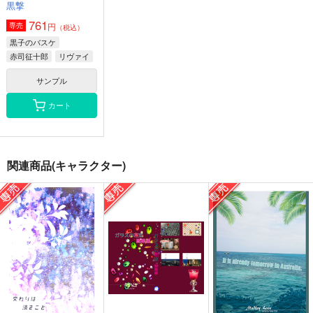
黒撃
761
円
専売
（税込）
黒子のバスケ
赤司征十郎
リヴァイ
サンプル
カート
関連商品(キャラクター)