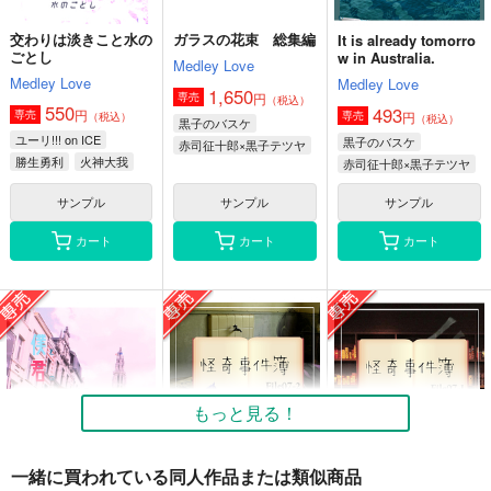
交わりは淡きこと水の
ガラスの花束 総集編
It is already tomorro
ごとし
w in Australia.
Medley Love
Medley Love
Medley Love
1,650
円
専売
（税込）
550
493
円
専売
円
専売
（税込）
（税込）
黒子のバスケ
ユーリ!!! on ICE
黒子のバスケ
赤司征十郎×黒子テツヤ
勝生勇利
火神大我
赤司征十郎×黒子テツヤ
青峰大輝
サンプル
サンプル
サンプル
カート
カート
カート
もっと見る！
一緒に買われている同人作品または類似商品