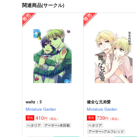
関連商品(サークル)
waltz：3
健全な兄弟愛
Miniature Garden
Miniature Garden
410
739
円
円
専売
専売
（税込）
（税込）
ヘタリア
アーサー×本田菊
ヘタリア
アーサー×アルフレッド