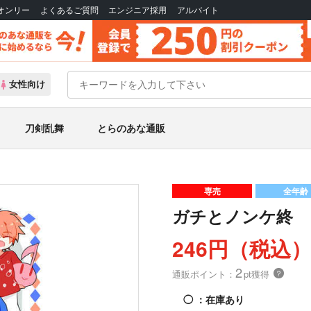
Bオンリー
よくあるご質問
エンジニア採用
アルバイト
女性向け
刀剣乱舞
とらのあな通販
専売
全年齢
ガチとノンケ終
246円（税込
2
通販ポイント：
pt獲得
？
◯
：在庫あり