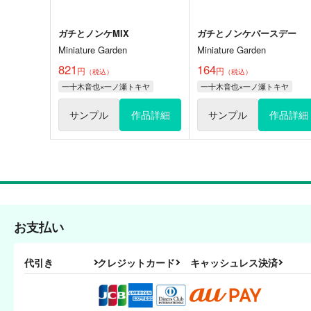
ガチとノンケMIX
ガチとノンケバースデー
Miniature Garden
Miniature Garden
821
164
円
円
（税込）
（税込）
一十木音也×一ノ瀬トキヤ
一十木音也×一ノ瀬トキヤ
サンプル
作品詳細
サンプル
作品詳細
お支払い
代引き
クレジットカード
キャッシュレス決済