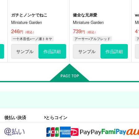
ガチとノンケでねこ
健全な兄弟愛
w
Miniature Garden
Miniature Garden
M
246
739
4
円
円
（税込）
（税込）
一十木音也×一ノ瀬トキヤ
アーサー×アルフレッド
サンプル
作品詳細
サンプル
作品詳細
後払い決済
とらコイン