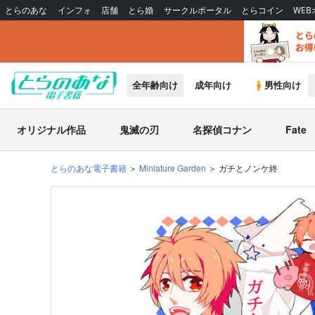
とらのあな
インフォ
店舗
とら婚
サークルポータル
とらコイン
WE
全年齢向け
成年向け
男性向け
オリジナル作品
鬼滅の刃
名探偵コナン
Fate
とらのあな電子書籍
Miniature Garden
ガチとノンケ終