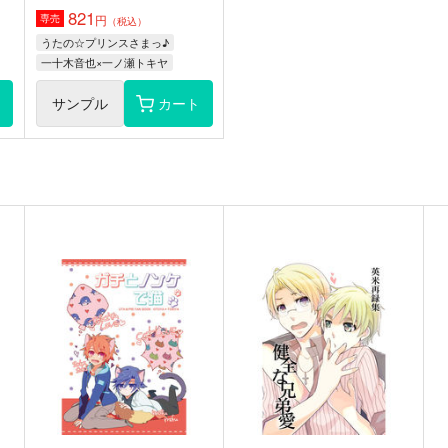
821
円
専売
（税込）
うたの☆プリンスさまっ♪
一十木音也×一ノ瀬トキヤ
ト
サンプル
カート