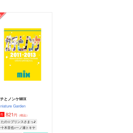
チとノンケMIX
niature Garden
821
円
専売
（税込）
うたの☆プリンスさまっ♪
一十木音也×一ノ瀬トキヤ