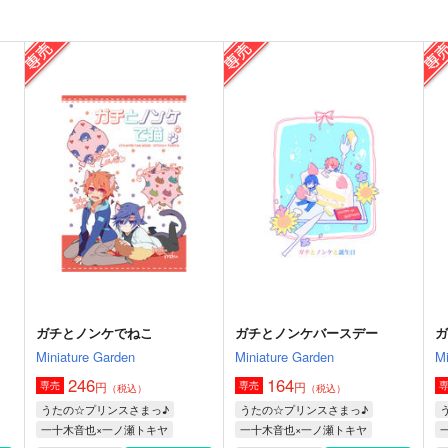
ガチとノンケでねこ
ガチとノンケバースデー
ガ
Miniature Garden
Miniature Garden
Mi
246
164
円
円
専売
専売
（税込）
（税込）
うたの☆プリンスさまっ♪
うたの☆プリンスさまっ♪
一十木音也×一ノ瀬トキヤ
一十木音也×一ノ瀬トキヤ