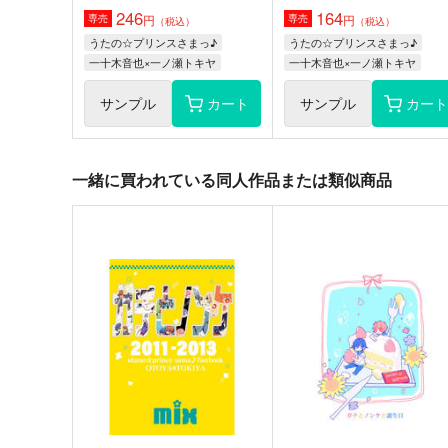
246
164
円
円
専売
専売
（税込）
（税込）
うたの☆プリンスさまっ♪
うたの☆プリンスさまっ♪
一十木音也×一ノ瀬トキヤ
一十木音也×一ノ瀬トキヤ
サンプル
カート
サンプル
カー
一緒に買われている同人作品または類似商品