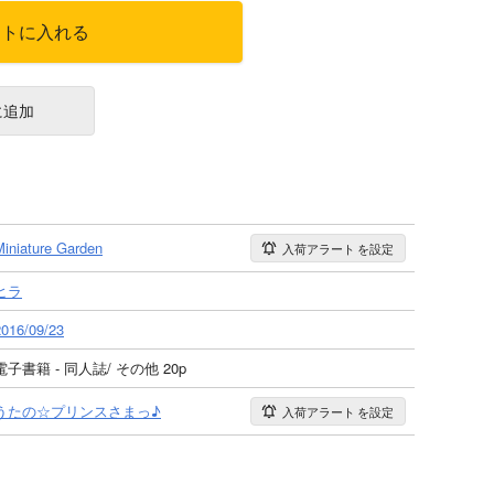
ートに入れる
に追加
Miniature Garden
入荷アラート
を設定
ヒラ
2016/09/23
電子書籍 - 同人誌/ その他 20p
うたの☆プリンスさまっ♪
入荷アラート
を設定