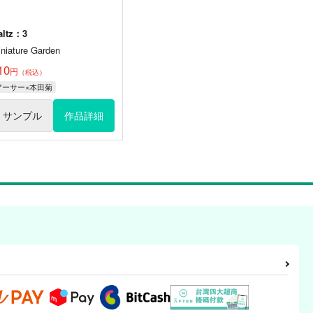
altz：3
iniature Garden
10
円
（税込）
アーサー×本田菊
サンプル
作品詳細