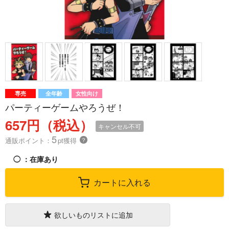
専売
全年齢
女性向け
パーティーゲームやろうぜ！
657円（税込）
キャンセル不可
5
通販ポイント：
pt獲得
？
◯
：在庫あり
カートに入れる
欲しいものリストに追加