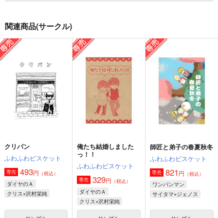
関連商品(サークル)
クリパン
俺たち結婚しました
師匠と弟子の春夏秋冬
っ！！
ふわふわビスケット
ふわふわビスケット
ふわふわビスケット
493
821
円
専売
円
専売
（税込）
（税込）
329
円
専売
（税込）
ダイヤのＡ
ワンパンマン
ダイヤのＡ
クリス×沢村栄純
サイタマ×ジェノス
クリス×沢村栄純
サンプル
サンプル
サンプル