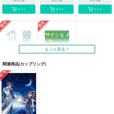
カート
カート
カート
もっと見る！
関連商品(カップリング)
一寸クリス
サイジェノがもしも〇
〇だったら。
ふわふわビスケット
ふわふわビスケット
493
円
専売
（税込）
329
円
専売
（税込）
ダイヤのＡ
ワンパンマン
クリス×沢村栄純
サイタマ×ジェノス