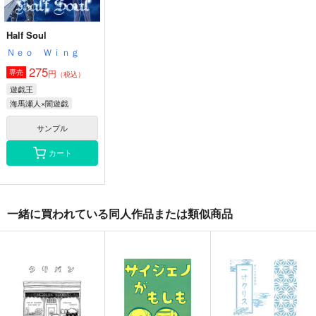
サンプル
サンプル
カート
カート
Half Soul
Ｎｅｏ Ｗｉｎｇ
275
円
専売
（税込）
遊戯王
海馬瀬人×闇遊戯
サンプル
カート
一緒に買われている同人作品または類似商品