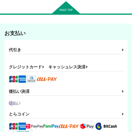
師匠と弟子の春夏秋冬
俺たち結婚しました
Half Soul
っ！！
ふわふわビスケット
Ｎｅｏ Ｗｉｎｇ
お支払い
ふわふわビスケット
821
275
円
円
（税込）
（税込）
329
円
（税込）
サイタマ×ジェノス
海馬瀬人×闇遊戯
代引き
クリス×沢村栄純
サンプル
サンプル
サンプル
クレジットカード
キャッシュレス決済
作品詳細
作品詳細
作品詳細
後払い決済
とらコイン