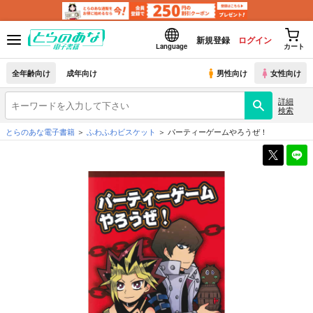
新規登録
ログイン
Language
カート
全年齢向け
成年向け
男性向け
女性向け
詳細
検索
とらのあな電子書籍
ふわふわビスケット
パーティーゲームやろうぜ！