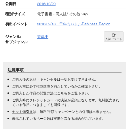
公開日
2016/10/20
種別/サイズ
電子書籍 - 同人誌/ その他 24p
初出イベント
2016/09/18 千年☆バトルDarkness Region
ジャンル/
遊戯王
入荷アラート
サブジャンル
注意事項
ご購入後の返品・キャンセルは一切お受けできません。
ご購入前に必ず
推奨環境
を満たしているかご確認下さい。
ご購入した作品の閲覧方法は
こちら
をご覧下さい。
ご購入時にクレジットカードの決済が必須となります。無料販売され
ている作品につきましても同様です。
セット値引き
は、無料/半額キャンペーンとの併用は出来ません。
表示されているページ数は実際と異なる場合がございます。