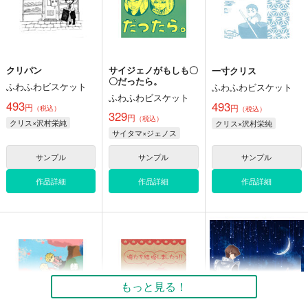
クリパン
サイジェノがもしも〇
一寸クリス
〇だったら。
ふわふわビスケット
ふわふわビスケット
ふわふわビスケット
493
493
円
円
（税込）
（税込）
329
円
（税込）
クリス×沢村栄純
クリス×沢村栄純
サイタマ×ジェノス
サンプル
サンプル
サンプル
作品詳細
作品詳細
作品詳細
もっと見る！