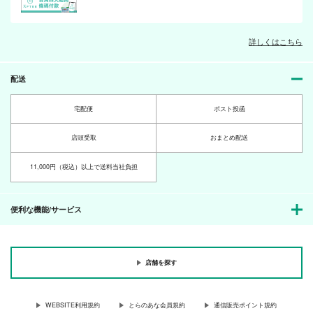
詳しくはこちら
Gallery!
TRI-HEAD / K
297
配送
円
（税込）
榊遊矢
宅配便
ポスト投函
サンプル
店頭受取
おまとめ配送
作品詳細
11,000円（税込）以上で送料当社負担
便利な機能/サービス
店舗を探す
WEBSITE利用規約
とらのあな会員規約
通信販売ポイント規約