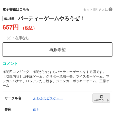
電子書籍はこちら
セット値引きとは
?
パーティーゲームやろうぜ！
紙の書籍
657円
（税込）
╳
：在庫なし
再販希望
コメント
海闇四コマギャグ。海闇がひたすらパーティーゲームをする話です。
【収録内容】山手線ゲーム、クリボー危機一発、ツイスターゲーム、マ
ジカルバナナ、ロシアンたこ焼き、ジェンガ、ポッキーゲーム、王様ゲ
ーム
サークル名
ふわふわビスケット
入荷アラート
作家
由月